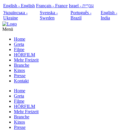
English - English
Français - France
עִבְרִית - Israel
Українська -
Svenska -
Português -
English -
Ukraine
Sweden
Brazil
India
Menü
Home
Greta
Filme
HÖRFILM
Mehr Freizeit
Branche
Kinos
Presse
Kontakt
Home
Greta
Filme
HÖRFILM
Mehr Freizeit
Branche
Kinos
Presse