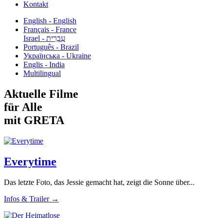
Kontakt
English - English
Français - France
עִבְרִית - Israel
Português - Brazil
Українська - Ukraine
Englis - India
Multilingual
Aktuelle Filme
für Alle
mit GRETA
Everytime
Das letzte Foto, das Jessie gemacht hat, zeigt die Sonne über...
Infos & Trailer →