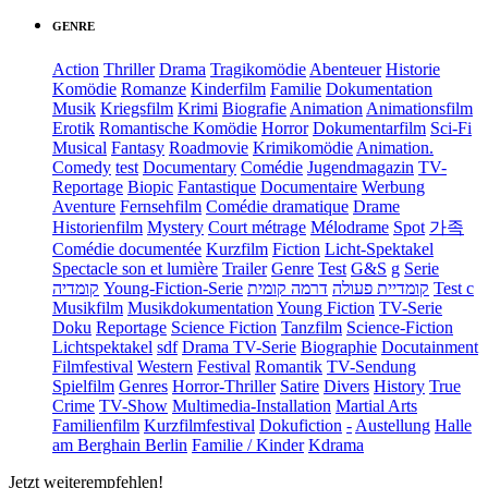
GENRE
Action
Thriller
Drama
Tragikomödie
Abenteuer
Historie
Komödie
Romanze
Kinderfilm
Familie
Dokumentation
Musik
Kriegsfilm
Krimi
Biografie
Animation
Animationsfilm
Erotik
Romantische Komödie
Horror
Dokumentarfilm
Sci-Fi
Musical
Fantasy
Roadmovie
Krimikomödie
Animation.
Comedy
test
Documentary
Comédie
Jugendmagazin
TV-
Reportage
Biopic
Fantastique
Documentaire
Werbung
Aventure
Fernsehfilm
Comédie dramatique
Drame
Historienfilm
Mystery
Court métrage
Mélodrame
Spot
가족
Comédie documentée
Kurzfilm
Fiction
Licht-Spektakel
Spectacle son et lumière
Trailer
Genre
Test
G&S
g
Serie
קומדיה
Young-Fiction-Serie
דרמה קומית
קומדיית פעולה
Test c
Musikfilm
Musikdokumentation
Young Fiction
TV-Serie
Doku
Reportage
Science Fiction
Tanzfilm
Science-Fiction
Lichtspektakel
sdf
Drama TV-Serie
Biographie
Docutainment
Filmfestival
Western
Festival
Romantik
TV-Sendung
Spielfilm
Genres
Horror-Thriller
Satire
Divers
History
True
Crime
TV-Show
Multimedia-Installation
Martial Arts
Familienfilm
Kurzfilmfestival
Dokufiction
-
Austellung
Halle
am Berghain Berlin
Familie / Kinder
Kdrama
Jetzt weiterempfehlen!