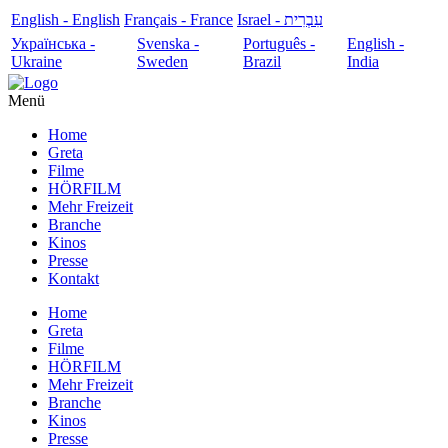
English - English
Français - France
עִבְרִית - Israel
Українська -
Svenska -
Português -
English -
Ukraine
Sweden
Brazil
India
Menü
Home
Greta
Filme
HÖRFILM
Mehr Freizeit
Branche
Kinos
Presse
Kontakt
Home
Greta
Filme
HÖRFILM
Mehr Freizeit
Branche
Kinos
Presse