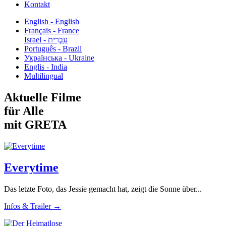
Kontakt
English - English
Français - France
עִבְרִית - Israel
Português - Brazil
Українська - Ukraine
Englis - India
Multilingual
Aktuelle Filme
für Alle
mit GRETA
Everytime
Das letzte Foto, das Jessie gemacht hat, zeigt die Sonne über...
Infos & Trailer →