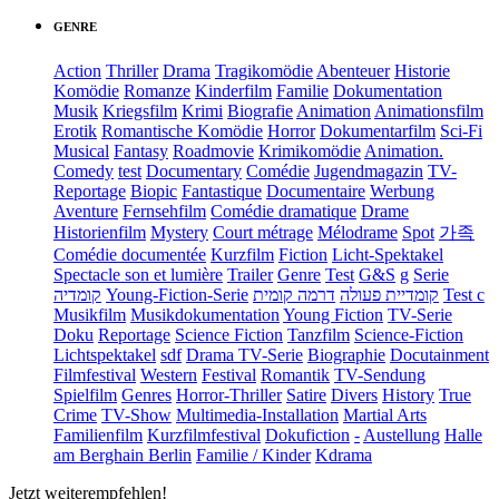
GENRE
Action
Thriller
Drama
Tragikomödie
Abenteuer
Historie
Komödie
Romanze
Kinderfilm
Familie
Dokumentation
Musik
Kriegsfilm
Krimi
Biografie
Animation
Animationsfilm
Erotik
Romantische Komödie
Horror
Dokumentarfilm
Sci-Fi
Musical
Fantasy
Roadmovie
Krimikomödie
Animation.
Comedy
test
Documentary
Comédie
Jugendmagazin
TV-
Reportage
Biopic
Fantastique
Documentaire
Werbung
Aventure
Fernsehfilm
Comédie dramatique
Drame
Historienfilm
Mystery
Court métrage
Mélodrame
Spot
가족
Comédie documentée
Kurzfilm
Fiction
Licht-Spektakel
Spectacle son et lumière
Trailer
Genre
Test
G&S
g
Serie
קומדיה
Young-Fiction-Serie
דרמה קומית
קומדיית פעולה
Test c
Musikfilm
Musikdokumentation
Young Fiction
TV-Serie
Doku
Reportage
Science Fiction
Tanzfilm
Science-Fiction
Lichtspektakel
sdf
Drama TV-Serie
Biographie
Docutainment
Filmfestival
Western
Festival
Romantik
TV-Sendung
Spielfilm
Genres
Horror-Thriller
Satire
Divers
History
True
Crime
TV-Show
Multimedia-Installation
Martial Arts
Familienfilm
Kurzfilmfestival
Dokufiction
-
Austellung
Halle
am Berghain Berlin
Familie / Kinder
Kdrama
Jetzt weiterempfehlen!