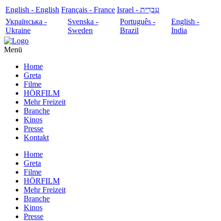
English - English
Français - France
עִבְרִית - Israel
Українська -
Svenska -
Português -
English -
Ukraine
Sweden
Brazil
India
Menü
Home
Greta
Filme
HÖRFILM
Mehr Freizeit
Branche
Kinos
Presse
Kontakt
Home
Greta
Filme
HÖRFILM
Mehr Freizeit
Branche
Kinos
Presse