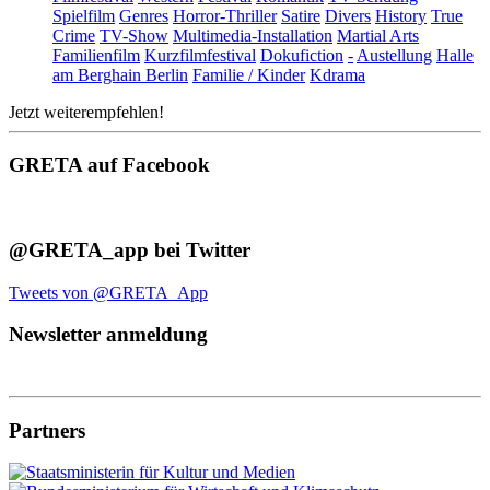
Spielfilm
Genres
Horror-Thriller
Satire
Divers
History
True
Crime
TV-Show
Multimedia-Installation
Martial Arts
Familienfilm
Kurzfilmfestival
Dokufiction
-
Austellung
Halle
am Berghain Berlin
Familie / Kinder
Kdrama
Jetzt weiterempfehlen!
GRETA auf Facebook
@GRETA_app bei Twitter
Tweets von @GRETA_App
Newsletter anmeldung
Partners