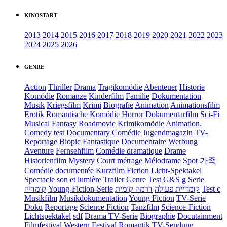
KINOSTART
2013
2014
2015
2016
2017
2018
2019
2020
2021
2022
2023
2024
2025
2026
GENRE
Action
Thriller
Drama
Tragikomödie
Abenteuer
Historie
Komödie
Romanze
Kinderfilm
Familie
Dokumentation
Musik
Kriegsfilm
Krimi
Biografie
Animation
Animationsfilm
Erotik
Romantische Komödie
Horror
Dokumentarfilm
Sci-Fi
Musical
Fantasy
Roadmovie
Krimikomödie
Animation.
Comedy
test
Documentary
Comédie
Jugendmagazin
TV-
Reportage
Biopic
Fantastique
Documentaire
Werbung
Aventure
Fernsehfilm
Comédie dramatique
Drame
Historienfilm
Mystery
Court métrage
Mélodrame
Spot
가족
Comédie documentée
Kurzfilm
Fiction
Licht-Spektakel
Spectacle son et lumière
Trailer
Genre
Test
G&S
g
Serie
קומדיה
Young-Fiction-Serie
דרמה קומית
קומדיית פעולה
Test c
Musikfilm
Musikdokumentation
Young Fiction
TV-Serie
Doku
Reportage
Science Fiction
Tanzfilm
Science-Fiction
Lichtspektakel
sdf
Drama TV-Serie
Biographie
Docutainment
Filmfestival
Western
Festival
Romantik
TV-Sendung