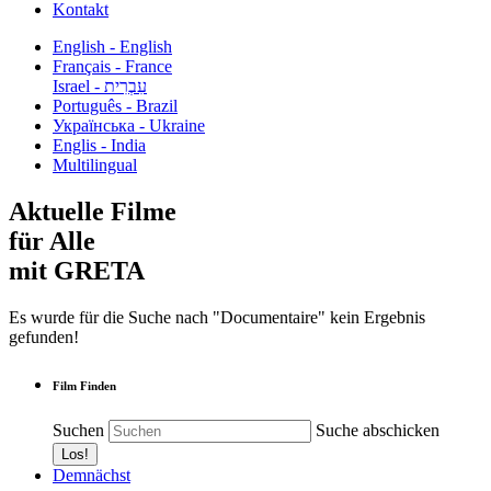
Kontakt
English - English
Français - France
עִבְרִית - Israel
Português - Brazil
Українська - Ukraine
Englis - India
Multilingual
Aktuelle Filme
für Alle
mit GRETA
Es wurde für die Suche nach "Documentaire" kein Ergebnis
gefunden!
Film Finden
Suchen
Suche abschicken
Demnächst