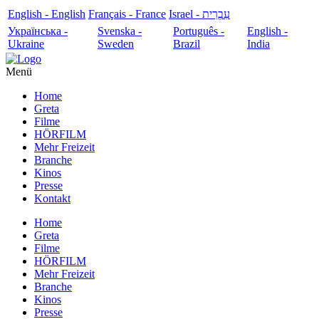
English - English
Français - France
עִבְרִית - Israel
Українська -
Svenska -
Português -
English -
Ukraine
Sweden
Brazil
India
Menü
Home
Greta
Filme
HÖRFILM
Mehr Freizeit
Branche
Kinos
Presse
Kontakt
Home
Greta
Filme
HÖRFILM
Mehr Freizeit
Branche
Kinos
Presse