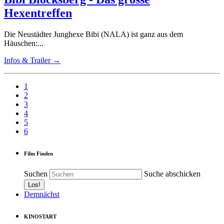
Hexentreffen
Die Neustädter Junghexe Bibi (NALA) ist ganz aus dem
Häuschen:...
Infos & Trailer →
1
2
3
4
5
6
Film Finden
Suchen
Suche abschicken
Demnächst
KINOSTART