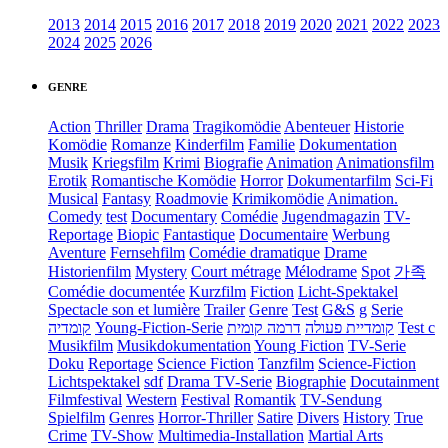
2013
2014
2015
2016
2017
2018
2019
2020
2021
2022
2023
2024
2025
2026
GENRE
Action
Thriller
Drama
Tragikomödie
Abenteuer
Historie
Komödie
Romanze
Kinderfilm
Familie
Dokumentation
Musik
Kriegsfilm
Krimi
Biografie
Animation
Animationsfilm
Erotik
Romantische Komödie
Horror
Dokumentarfilm
Sci-Fi
Musical
Fantasy
Roadmovie
Krimikomödie
Animation.
Comedy
test
Documentary
Comédie
Jugendmagazin
TV-
Reportage
Biopic
Fantastique
Documentaire
Werbung
Aventure
Fernsehfilm
Comédie dramatique
Drame
Historienfilm
Mystery
Court métrage
Mélodrame
Spot
가족
Comédie documentée
Kurzfilm
Fiction
Licht-Spektakel
Spectacle son et lumière
Trailer
Genre
Test
G&S
g
Serie
קומדיה
Young-Fiction-Serie
דרמה קומית
קומדיית פעולה
Test c
Musikfilm
Musikdokumentation
Young Fiction
TV-Serie
Doku
Reportage
Science Fiction
Tanzfilm
Science-Fiction
Lichtspektakel
sdf
Drama TV-Serie
Biographie
Docutainment
Filmfestival
Western
Festival
Romantik
TV-Sendung
Spielfilm
Genres
Horror-Thriller
Satire
Divers
History
True
Crime
TV-Show
Multimedia-Installation
Martial Arts