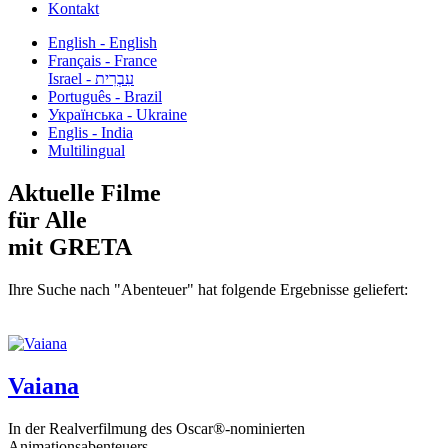
Kontakt
English - English
Français - France
עִבְרִית - Israel
Português - Brazil
Українська - Ukraine
Englis - India
Multilingual
Aktuelle Filme
für Alle
mit GRETA
Ihre Suche nach "Abenteuer" hat folgende Ergebnisse geliefert:
Vaiana
In der Realverfilmung des Oscar®-nominierten
Animationsabenteuers...