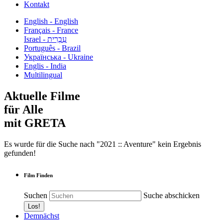
Kontakt
English - English
Français - France
עִבְרִית - Israel
Português - Brazil
Українська - Ukraine
Englis - India
Multilingual
Aktuelle Filme
für Alle
mit GRETA
Es wurde für die Suche nach "2021 :: Aventure" kein Ergebnis
gefunden!
Film Finden
Suchen
Suche abschicken
Demnächst