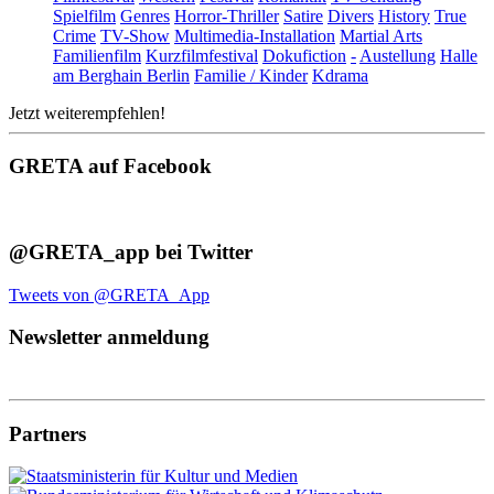
Spielfilm
Genres
Horror-Thriller
Satire
Divers
History
True
Crime
TV-Show
Multimedia-Installation
Martial Arts
Familienfilm
Kurzfilmfestival
Dokufiction
-
Austellung
Halle
am Berghain Berlin
Familie / Kinder
Kdrama
Jetzt weiterempfehlen!
GRETA auf Facebook
@GRETA_app bei Twitter
Tweets von @GRETA_App
Newsletter anmeldung
Partners