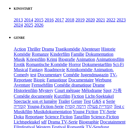
KINOSTART
2013
2014
2015
2016
2017
2018
2019
2020
2021
2022
2023
2024
2025
2026
GENRE
Action
Thriller
Drama
Tragikomödie
Abenteuer
Historie
Komödie
Romanze
Kinderfilm
Familie
Dokumentation
Musik
Kriegsfilm
Krimi
Biografie
Animation
Animationsfilm
Erotik
Romantische Komödie
Horror
Dokumentarfilm
Sci-Fi
Musical
Fantasy
Roadmovie
Krimikomödie
Animation.
Comedy
test
Documentary
Comédie
Jugendmagazin
TV-
Reportage
Biopic
Fantastique
Documentaire
Werbung
Aventure
Fernsehfilm
Comédie dramatique
Drame
Historienfilm
Mystery
Court métrage
Mélodrame
Spot
가족
Comédie documentée
Kurzfilm
Fiction
Licht-Spektakel
Spectacle son et lumière
Trailer
Genre
Test
G&S
g
Serie
קומדיה
Young-Fiction-Serie
דרמה קומית
קומדיית פעולה
Test c
Musikfilm
Musikdokumentation
Young Fiction
TV-Serie
Doku
Reportage
Science Fiction
Tanzfilm
Science-Fiction
Lichtspektakel
sdf
Drama TV-Serie
Biographie
Docutainment
Filmfestival
Western
Festival
Romantik
TV-Sendung