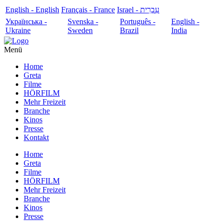
English - English
Français - France
עִבְרִית - Israel
Українська -
Svenska -
Português -
English -
Ukraine
Sweden
Brazil
India
Menü
Home
Greta
Filme
HÖRFILM
Mehr Freizeit
Branche
Kinos
Presse
Kontakt
Home
Greta
Filme
HÖRFILM
Mehr Freizeit
Branche
Kinos
Presse