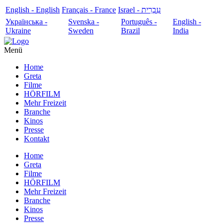
English - English
Français - France
עִבְרִית - Israel
Українська -
Svenska -
Português -
English -
Ukraine
Sweden
Brazil
India
Menü
Home
Greta
Filme
HÖRFILM
Mehr Freizeit
Branche
Kinos
Presse
Kontakt
Home
Greta
Filme
HÖRFILM
Mehr Freizeit
Branche
Kinos
Presse