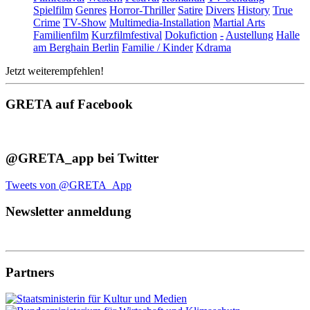
Spielfilm
Genres
Horror-Thriller
Satire
Divers
History
True
Crime
TV-Show
Multimedia-Installation
Martial Arts
Familienfilm
Kurzfilmfestival
Dokufiction
-
Austellung
Halle
am Berghain Berlin
Familie / Kinder
Kdrama
Jetzt weiterempfehlen!
GRETA auf Facebook
@GRETA_app bei Twitter
Tweets von @GRETA_App
Newsletter anmeldung
Partners