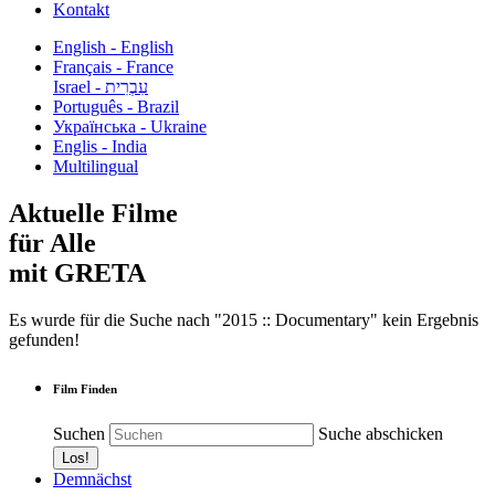
Kontakt
English - English
Français - France
עִבְרִית - Israel
Português - Brazil
Українська - Ukraine
Englis - India
Multilingual
Aktuelle Filme
für Alle
mit GRETA
Es wurde für die Suche nach "2015 :: Documentary" kein Ergebnis
gefunden!
Film Finden
Suchen
Suche abschicken
Demnächst