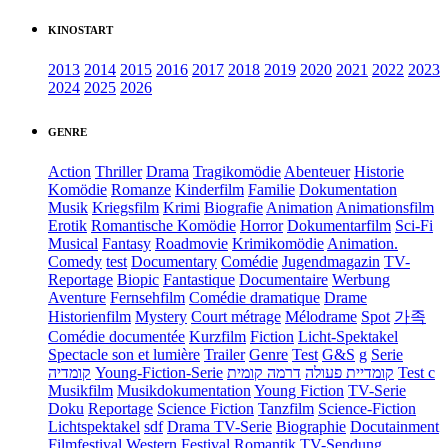
KINOSTART
2013
2014
2015
2016
2017
2018
2019
2020
2021
2022
2023
2024
2025
2026
GENRE
Action
Thriller
Drama
Tragikomödie
Abenteuer
Historie
Komödie
Romanze
Kinderfilm
Familie
Dokumentation
Musik
Kriegsfilm
Krimi
Biografie
Animation
Animationsfilm
Erotik
Romantische Komödie
Horror
Dokumentarfilm
Sci-Fi
Musical
Fantasy
Roadmovie
Krimikomödie
Animation.
Comedy
test
Documentary
Comédie
Jugendmagazin
TV-
Reportage
Biopic
Fantastique
Documentaire
Werbung
Aventure
Fernsehfilm
Comédie dramatique
Drame
Historienfilm
Mystery
Court métrage
Mélodrame
Spot
가족
Comédie documentée
Kurzfilm
Fiction
Licht-Spektakel
Spectacle son et lumière
Trailer
Genre
Test
G&S
g
Serie
קומדיה
Young-Fiction-Serie
דרמה קומית
קומדיית פעולה
Test c
Musikfilm
Musikdokumentation
Young Fiction
TV-Serie
Doku
Reportage
Science Fiction
Tanzfilm
Science-Fiction
Lichtspektakel
sdf
Drama TV-Serie
Biographie
Docutainment
Filmfestival
Western
Festival
Romantik
TV-Sendung