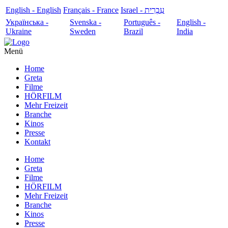
English - English
Français - France
עִבְרִית - Israel
Українська -
Svenska -
Português -
English -
Ukraine
Sweden
Brazil
India
Menü
Home
Greta
Filme
HÖRFILM
Mehr Freizeit
Branche
Kinos
Presse
Kontakt
Home
Greta
Filme
HÖRFILM
Mehr Freizeit
Branche
Kinos
Presse