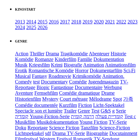
KINOSTART
2013
2014
2015
2016
2017
2018
2019
2020
2021
2022
2023
2024
2025
2026
GENRE
Action
Thriller
Drama
Tragikomödie
Abenteuer
Historie
Komödie
Romanze
Kinderfilm
Familie
Dokumentation
Musik
Kriegsfilm
Krimi
Biografie
Animation
Animationsfilm
Erotik
Romantische Komödie
Horror
Dokumentarfilm
Sci-Fi
Musical
Fantasy
Roadmovie
Krimikomödie
Animation.
Comedy
test
Documentary
Comédie
Jugendmagazin
TV-
Reportage
Biopic
Fantastique
Documentaire
Werbung
Aventure
Fernsehfilm
Comédie dramatique
Drame
Historienfilm
Mystery
Court métrage
Mélodrame
Spot
가족
Comédie documentée
Kurzfilm
Fiction
Licht-Spektakel
Spectacle son et lumière
Trailer
Genre
Test
G&S
g
Serie
קומדיה
Young-Fiction-Serie
דרמה קומית
קומדיית פעולה
Test c
Musikfilm
Musikdokumentation
Young Fiction
TV-Serie
Doku
Reportage
Science Fiction
Tanzfilm
Science-Fiction
Lichtspektakel
sdf
Drama TV-Serie
Biographie
Docutainment
Filmfestival
Western
Festival
Romantik
TV-Sendung