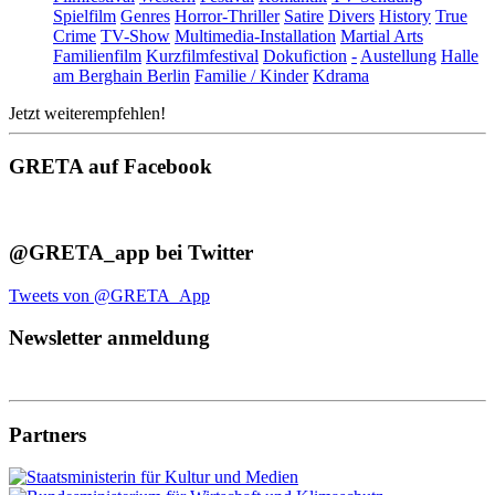
Spielfilm
Genres
Horror-Thriller
Satire
Divers
History
True
Crime
TV-Show
Multimedia-Installation
Martial Arts
Familienfilm
Kurzfilmfestival
Dokufiction
-
Austellung
Halle
am Berghain Berlin
Familie / Kinder
Kdrama
Jetzt weiterempfehlen!
GRETA auf Facebook
@GRETA_app bei Twitter
Tweets von @GRETA_App
Newsletter anmeldung
Partners