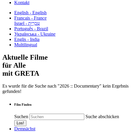
Kontakt
English - English
Français - France
עִבְרִית - Israel
Português - Brazil
Українська - Ukraine
Englis - India
Multilingual
Aktuelle Filme
für Alle
mit GRETA
Es wurde für die Suche nach "2026 :: Documentary" kein Ergebnis
gefunden!
Film Finden
Suchen
Suche abschicken
Demnächst