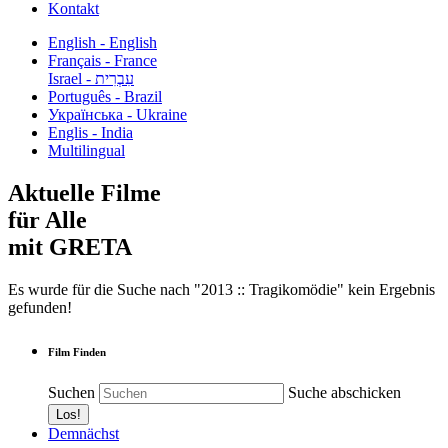
Kontakt
English - English
Français - France
עִבְרִית - Israel
Português - Brazil
Українська - Ukraine
Englis - India
Multilingual
Aktuelle Filme
für Alle
mit GRETA
Es wurde für die Suche nach "2013 :: Tragikomödie" kein Ergebnis
gefunden!
Film Finden
Suchen
Suche abschicken
Demnächst