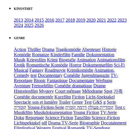
KINOSTART
2013
2014
2015
2016
2017
2018
2019
2020
2021
2022
2023
2024
2025
2026
GENRE
Action
Thriller
Drama
Tragikomödie
Abenteuer
Historie
Komödie
Romanze
Kinderfilm
Familie
Dokumentation
Musik
Kriegsfilm
Krimi
Biografie
Animation
Animationsfilm
Erotik
Romantische Komödie
Horror
Dokumentarfilm
Sci-Fi
Musical
Fantasy
Roadmovie
Krimikomödie
Animation.
Comedy
test
Documentary
Comédie
Jugendmagazin
TV-
Reportage
Biopic
Fantastique
Documentaire
Werbung
Aventure
Fernsehfilm
Comédie dramatique
Drame
Historienfilm
Mystery
Court métrage
Mélodrame
Spot
가족
Comédie documentée
Kurzfilm
Fiction
Licht-Spektakel
Spectacle son et lumière
Trailer
Genre
Test
G&S
g
Serie
קומדיה
Young-Fiction-Serie
דרמה קומית
קומדיית פעולה
Test c
Musikfilm
Musikdokumentation
Young Fiction
TV-Serie
Doku
Reportage
Science Fiction
Tanzfilm
Science-Fiction
Lichtspektakel
sdf
Drama TV-Serie
Biographie
Docutainment
Filmfestival
Western
Festival
Romantik
TV-Sendung