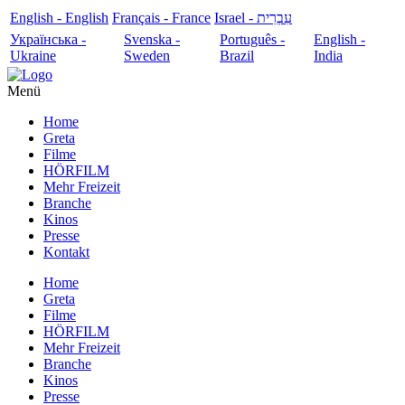
English - English
Français - France
עִבְרִית - Israel
Українська -
Svenska -
Português -
English -
Ukraine
Sweden
Brazil
India
Menü
Home
Greta
Filme
HÖRFILM
Mehr Freizeit
Branche
Kinos
Presse
Kontakt
Home
Greta
Filme
HÖRFILM
Mehr Freizeit
Branche
Kinos
Presse