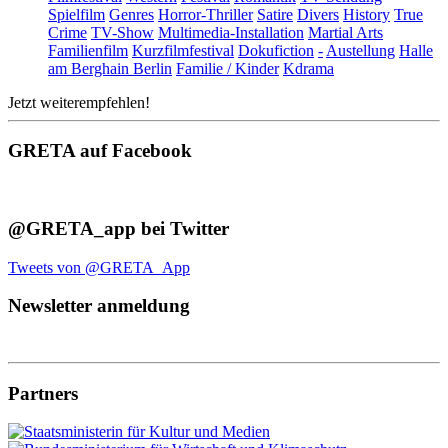
Spielfilm
Genres
Horror-Thriller
Satire
Divers
History
True
Crime
TV-Show
Multimedia-Installation
Martial Arts
Familienfilm
Kurzfilmfestival
Dokufiction
-
Austellung
Halle
am Berghain Berlin
Familie / Kinder
Kdrama
Jetzt weiterempfehlen!
GRETA auf Facebook
@GRETA_app bei Twitter
Tweets von @GRETA_App
Newsletter anmeldung
Partners