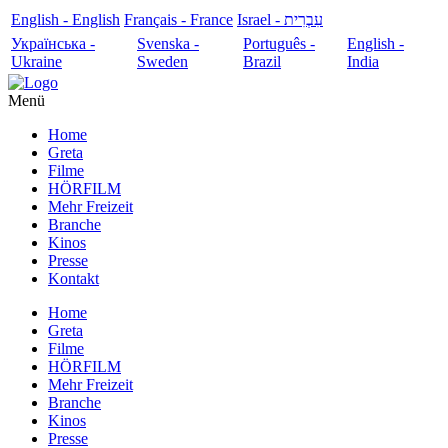
English - English
Français - France
עִבְרִית - Israel
Українська -
Svenska -
Português -
English -
Ukraine
Sweden
Brazil
India
Menü
Home
Greta
Filme
HÖRFILM
Mehr Freizeit
Branche
Kinos
Presse
Kontakt
Home
Greta
Filme
HÖRFILM
Mehr Freizeit
Branche
Kinos
Presse