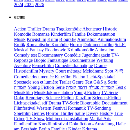
2024
2025
2026
GENRE
Action
Thriller
Drama
Tragikomödie
Abenteuer
Historie
Komödie
Romanze
Kinderfilm
Familie
Dokumentation
Musik
Kriegsfilm
Krimi
Biografie
Animation
Animationsfilm
Erotik
Romantische Komödie
Horror
Dokumentarfilm
Sci-Fi
Musical
Fantasy
Roadmovie
Krimikomödie
Animation.
Comedy
test
Documentary
Comédie
Jugendmagazin
TV-
Reportage
Biopic
Fantastique
Documentaire
Werbung
Aventure
Fernsehfilm
Comédie dramatique
Drame
Historienfilm
Mystery
Court métrage
Mélodrame
Spot
가족
Comédie documentée
Kurzfilm
Fiction
Licht-Spektakel
Spectacle son et lumière
Trailer
Genre
Test
G&S
g
Serie
קומדיה
Young-Fiction-Serie
דרמה קומית
קומדיית פעולה
Test c
Musikfilm
Musikdokumentation
Young Fiction
TV-Serie
Doku
Reportage
Science Fiction
Tanzfilm
Science-Fiction
Lichtspektakel
sdf
Drama TV-Serie
Biographie
Docutainment
Filmfestival
Western
Festival
Romantik
TV-Sendung
Spielfilm
Genres
Horror-Thriller
Satire
Divers
History
True
Crime
TV-Show
Multimedia-Installation
Martial Arts
Familienfilm
Kurzfilmfestival
Dokufiction
-
Austellung
Halle
am Berghain Berlin
Familie / Kinder
Kdrama