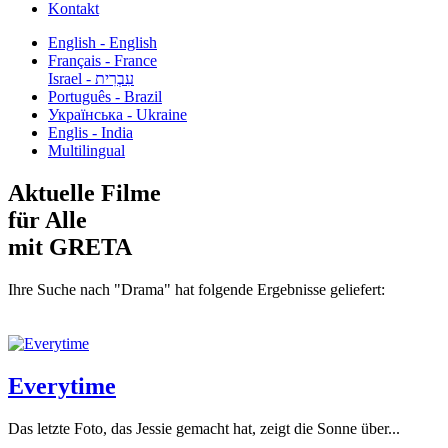
Kontakt
English - English
Français - France
עִבְרִית - Israel
Português - Brazil
Українська - Ukraine
Englis - India
Multilingual
Aktuelle Filme
für Alle
mit GRETA
Ihre Suche nach "Drama" hat folgende Ergebnisse geliefert:
Everytime
Das letzte Foto, das Jessie gemacht hat, zeigt die Sonne über...