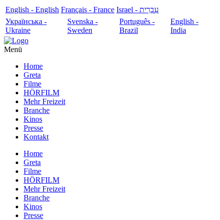
English - English
Français - France
עִבְרִית - Israel
Українська -
Svenska -
Português -
English -
Ukraine
Sweden
Brazil
India
Menü
Home
Greta
Filme
HÖRFILM
Mehr Freizeit
Branche
Kinos
Presse
Kontakt
Home
Greta
Filme
HÖRFILM
Mehr Freizeit
Branche
Kinos
Presse