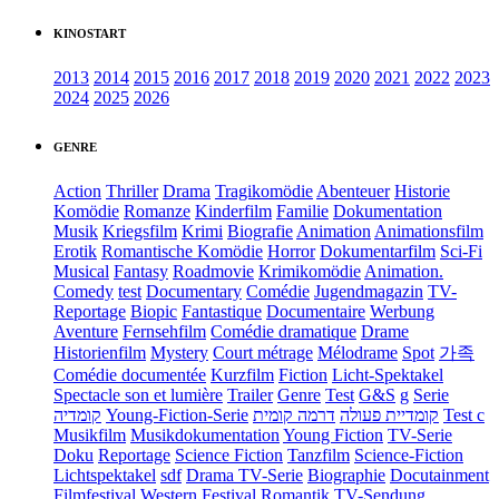
KINOSTART
2013
2014
2015
2016
2017
2018
2019
2020
2021
2022
2023
2024
2025
2026
GENRE
Action
Thriller
Drama
Tragikomödie
Abenteuer
Historie
Komödie
Romanze
Kinderfilm
Familie
Dokumentation
Musik
Kriegsfilm
Krimi
Biografie
Animation
Animationsfilm
Erotik
Romantische Komödie
Horror
Dokumentarfilm
Sci-Fi
Musical
Fantasy
Roadmovie
Krimikomödie
Animation.
Comedy
test
Documentary
Comédie
Jugendmagazin
TV-
Reportage
Biopic
Fantastique
Documentaire
Werbung
Aventure
Fernsehfilm
Comédie dramatique
Drame
Historienfilm
Mystery
Court métrage
Mélodrame
Spot
가족
Comédie documentée
Kurzfilm
Fiction
Licht-Spektakel
Spectacle son et lumière
Trailer
Genre
Test
G&S
g
Serie
קומדיה
Young-Fiction-Serie
דרמה קומית
קומדיית פעולה
Test c
Musikfilm
Musikdokumentation
Young Fiction
TV-Serie
Doku
Reportage
Science Fiction
Tanzfilm
Science-Fiction
Lichtspektakel
sdf
Drama TV-Serie
Biographie
Docutainment
Filmfestival
Western
Festival
Romantik
TV-Sendung