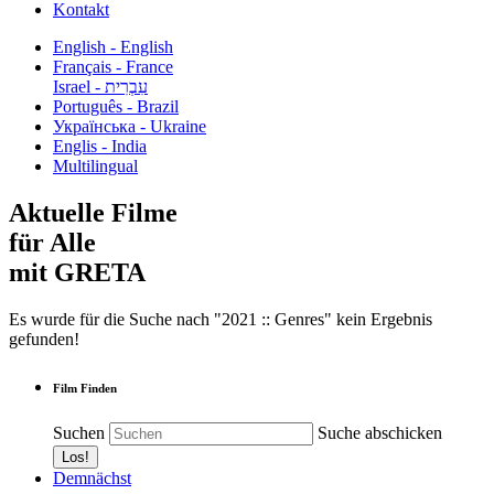
Kontakt
English - English
Français - France
עִבְרִית - Israel
Português - Brazil
Українська - Ukraine
Englis - India
Multilingual
Aktuelle Filme
für Alle
mit GRETA
Es wurde für die Suche nach "2021 :: Genres" kein Ergebnis
gefunden!
Film Finden
Suchen
Suche abschicken
Demnächst