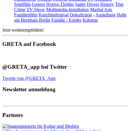
Spielfilm
Genres
Horror-Thriller
Satire
Divers
History
True
Crime
TV-Show
Multimedia-Installation
Martial Arts
Familienfilm
Kurzfilmfestival
Dokufiction
-
Austellung
Halle
am Berghain Berlin
Familie / Kinder
Kdrama
Jetzt weiterempfehlen!
GRETA auf Facebook
@GRETA_app bei Twitter
Tweets von @GRETA_App
Newsletter anmeldung
Partners