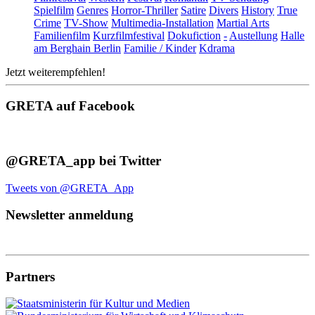
Spielfilm
Genres
Horror-Thriller
Satire
Divers
History
True
Crime
TV-Show
Multimedia-Installation
Martial Arts
Familienfilm
Kurzfilmfestival
Dokufiction
-
Austellung
Halle
am Berghain Berlin
Familie / Kinder
Kdrama
Jetzt weiterempfehlen!
GRETA auf Facebook
@GRETA_app bei Twitter
Tweets von @GRETA_App
Newsletter anmeldung
Partners