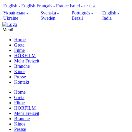
English - English
Français - France
עִבְרִית - Israel
Українська -
Svenska -
Português -
English -
Ukraine
Sweden
Brazil
India
Menü
Home
Greta
Filme
HÖRFILM
Mehr Freizeit
Branche
Kinos
Presse
Kontakt
Home
Greta
Filme
HÖRFILM
Mehr Freizeit
Branche
Kinos
Presse