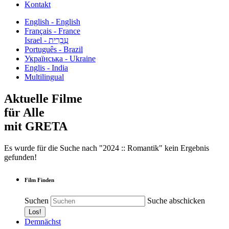
Kontakt
English - English
Français - France
עִבְרִית - Israel
Português - Brazil
Українська - Ukraine
Englis - India
Multilingual
Aktuelle Filme
für Alle
mit GRETA
Es wurde für die Suche nach "2024 :: Romantik" kein Ergebnis
gefunden!
Film Finden
Suchen
Suche abschicken
Demnächst