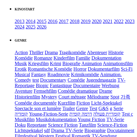
KINOSTART
2013
2014
2015
2016
2017
2018
2019
2020
2021
2022
2023
2024
2025
2026
GENRE
Action
Thriller
Drama
Tragikomödie
Abenteuer
Historie
Komödie
Romanze
Kinderfilm
Familie
Dokumentation
Musik
Kriegsfilm
Krimi
Biografie
Animation
Animationsfilm
Erotik
Romantische Komödie
Horror
Dokumentarfilm
Sci-Fi
Musical
Fantasy
Roadmovie
Krimikomödie
Animation.
Comedy
test
Documentary
Comédie
Jugendmagazin
TV-
Reportage
Biopic
Fantastique
Documentaire
Werbung
Aventure
Fernsehfilm
Comédie dramatique
Drame
Historienfilm
Mystery
Court métrage
Mélodrame
Spot
가족
Comédie documentée
Kurzfilm
Fiction
Licht-Spektakel
Spectacle son et lumière
Trailer
Genre
Test
G&S
g
Serie
קומדיה
Young-Fiction-Serie
דרמה קומית
קומדיית פעולה
Test c
Musikfilm
Musikdokumentation
Young Fiction
TV-Serie
Doku
Reportage
Science Fiction
Tanzfilm
Science-Fiction
Lichtspektakel
sdf
Drama TV-Serie
Biographie
Docutainment
Filmfestival
Western
Festival
Romantik
TV-Sendung