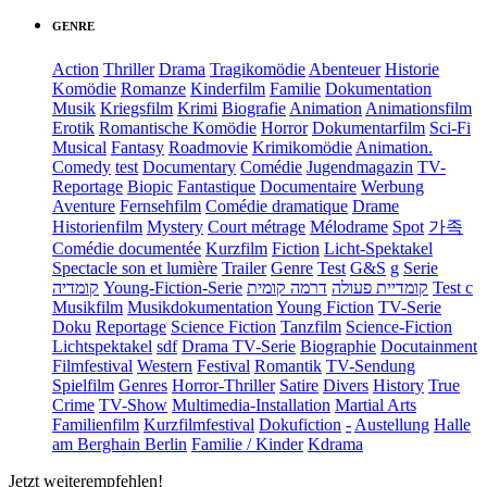
GENRE
Action
Thriller
Drama
Tragikomödie
Abenteuer
Historie
Komödie
Romanze
Kinderfilm
Familie
Dokumentation
Musik
Kriegsfilm
Krimi
Biografie
Animation
Animationsfilm
Erotik
Romantische Komödie
Horror
Dokumentarfilm
Sci-Fi
Musical
Fantasy
Roadmovie
Krimikomödie
Animation.
Comedy
test
Documentary
Comédie
Jugendmagazin
TV-
Reportage
Biopic
Fantastique
Documentaire
Werbung
Aventure
Fernsehfilm
Comédie dramatique
Drame
Historienfilm
Mystery
Court métrage
Mélodrame
Spot
가족
Comédie documentée
Kurzfilm
Fiction
Licht-Spektakel
Spectacle son et lumière
Trailer
Genre
Test
G&S
g
Serie
קומדיה
Young-Fiction-Serie
דרמה קומית
קומדיית פעולה
Test c
Musikfilm
Musikdokumentation
Young Fiction
TV-Serie
Doku
Reportage
Science Fiction
Tanzfilm
Science-Fiction
Lichtspektakel
sdf
Drama TV-Serie
Biographie
Docutainment
Filmfestival
Western
Festival
Romantik
TV-Sendung
Spielfilm
Genres
Horror-Thriller
Satire
Divers
History
True
Crime
TV-Show
Multimedia-Installation
Martial Arts
Familienfilm
Kurzfilmfestival
Dokufiction
-
Austellung
Halle
am Berghain Berlin
Familie / Kinder
Kdrama
Jetzt weiterempfehlen!