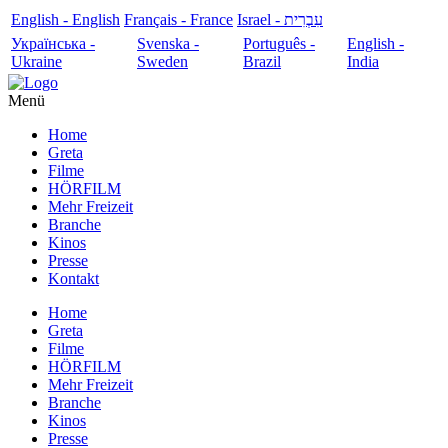
English - English
Français - France
עִבְרִית - Israel
Українська -
Svenska -
Português -
English -
Ukraine
Sweden
Brazil
India
Menü
Home
Greta
Filme
HÖRFILM
Mehr Freizeit
Branche
Kinos
Presse
Kontakt
Home
Greta
Filme
HÖRFILM
Mehr Freizeit
Branche
Kinos
Presse