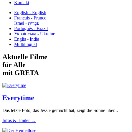
Kontakt
English - English
Français - France
עִבְרִית - Israel
Português - Brazil
Українська - Ukraine
Englis - India
Multilingual
Aktuelle Filme
für Alle
mit GRETA
Everytime
Das letzte Foto, das Jessie gemacht hat, zeigt die Sonne über...
Infos & Trailer →