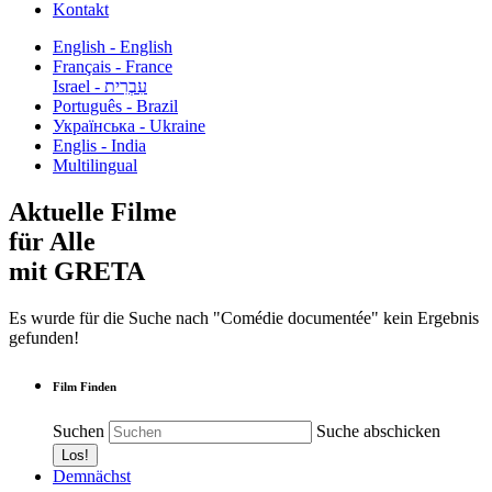
Kontakt
English - English
Français - France
עִבְרִית - Israel
Português - Brazil
Українська - Ukraine
Englis - India
Multilingual
Aktuelle Filme
für Alle
mit GRETA
Es wurde für die Suche nach "Comédie documentée" kein Ergebnis
gefunden!
Film Finden
Suchen
Suche abschicken
Demnächst