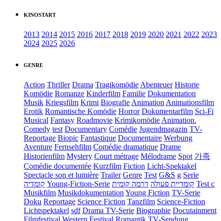
KINOSTART
2013
2014
2015
2016
2017
2018
2019
2020
2021
2022
2023
2024
2025
2026
GENRE
Action
Thriller
Drama
Tragikomödie
Abenteuer
Historie
Komödie
Romanze
Kinderfilm
Familie
Dokumentation
Musik
Kriegsfilm
Krimi
Biografie
Animation
Animationsfilm
Erotik
Romantische Komödie
Horror
Dokumentarfilm
Sci-Fi
Musical
Fantasy
Roadmovie
Krimikomödie
Animation.
Comedy
test
Documentary
Comédie
Jugendmagazin
TV-
Reportage
Biopic
Fantastique
Documentaire
Werbung
Aventure
Fernsehfilm
Comédie dramatique
Drame
Historienfilm
Mystery
Court métrage
Mélodrame
Spot
가족
Comédie documentée
Kurzfilm
Fiction
Licht-Spektakel
Spectacle son et lumière
Trailer
Genre
Test
G&S
g
Serie
קומדיה
Young-Fiction-Serie
דרמה קומית
קומדיית פעולה
Test c
Musikfilm
Musikdokumentation
Young Fiction
TV-Serie
Doku
Reportage
Science Fiction
Tanzfilm
Science-Fiction
Lichtspektakel
sdf
Drama TV-Serie
Biographie
Docutainment
Filmfestival
Western
Festival
Romantik
TV-Sendung