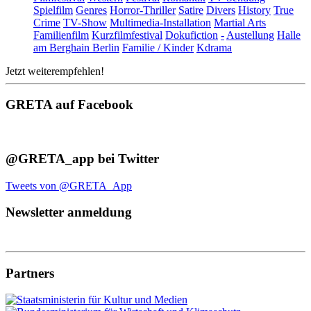
Spielfilm
Genres
Horror-Thriller
Satire
Divers
History
True
Crime
TV-Show
Multimedia-Installation
Martial Arts
Familienfilm
Kurzfilmfestival
Dokufiction
-
Austellung
Halle
am Berghain Berlin
Familie / Kinder
Kdrama
Jetzt weiterempfehlen!
GRETA auf Facebook
@GRETA_app bei Twitter
Tweets von @GRETA_App
Newsletter anmeldung
Partners