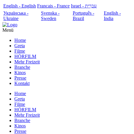
English - English
Français - France
עִבְרִית - Israel
Українська -
Svenska -
Português -
English -
Ukraine
Sweden
Brazil
India
Menü
Home
Greta
Filme
HÖRFILM
Mehr Freizeit
Branche
Kinos
Presse
Kontakt
Home
Greta
Filme
HÖRFILM
Mehr Freizeit
Branche
Kinos
Presse