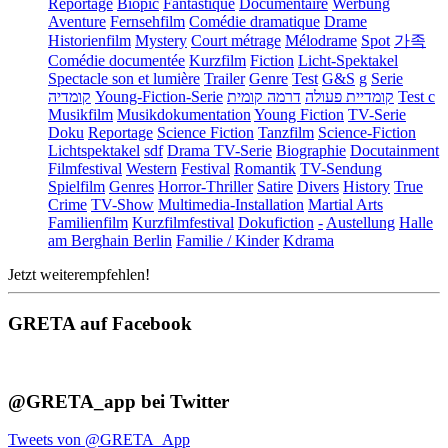
Reportage
Biopic
Fantastique
Documentaire
Werbung
Aventure
Fernsehfilm
Comédie dramatique
Drame
Historienfilm
Mystery
Court métrage
Mélodrame
Spot
가족
Comédie documentée
Kurzfilm
Fiction
Licht-Spektakel
Spectacle son et lumière
Trailer
Genre
Test
G&S
g
Serie
קומדיה
Young-Fiction-Serie
דרמה קומית
קומדיית פעולה
Test c
Musikfilm
Musikdokumentation
Young Fiction
TV-Serie
Doku
Reportage
Science Fiction
Tanzfilm
Science-Fiction
Lichtspektakel
sdf
Drama TV-Serie
Biographie
Docutainment
Filmfestival
Western
Festival
Romantik
TV-Sendung
Spielfilm
Genres
Horror-Thriller
Satire
Divers
History
True
Crime
TV-Show
Multimedia-Installation
Martial Arts
Familienfilm
Kurzfilmfestival
Dokufiction
-
Austellung
Halle
am Berghain Berlin
Familie / Kinder
Kdrama
Jetzt weiterempfehlen!
GRETA auf Facebook
@GRETA_app bei Twitter
Tweets von @GRETA_App