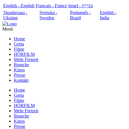
English - English
Français - France
עִבְרִית - Israel
Українська -
Svenska -
Português -
English -
Ukraine
Sweden
Brazil
India
Menü
Home
Greta
Filme
HÖRFILM
Mehr Freizeit
Branche
Kinos
Presse
Kontakt
Home
Greta
Filme
HÖRFILM
Mehr Freizeit
Branche
Kinos
Presse