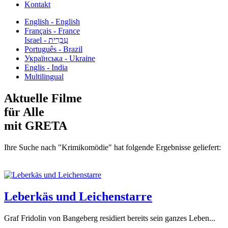
Kontakt
English - English
Français - France
עִבְרִית - Israel
Português - Brazil
Українська - Ukraine
Englis - India
Multilingual
Aktuelle Filme
für Alle
mit GRETA
Ihre Suche nach "Krimikomödie" hat folgende Ergebnisse geliefert:
Leberkäs und Leichenstarre
Graf Fridolin von Bangeberg residiert bereits sein ganzes Leben...