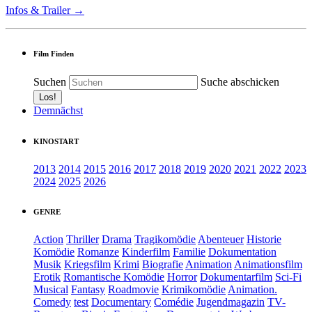
Infos & Trailer →
Film Finden
Suchen
Suche abschicken
Demnächst
KINOSTART
2013
2014
2015
2016
2017
2018
2019
2020
2021
2022
2023
2024
2025
2026
GENRE
Action
Thriller
Drama
Tragikomödie
Abenteuer
Historie
Komödie
Romanze
Kinderfilm
Familie
Dokumentation
Musik
Kriegsfilm
Krimi
Biografie
Animation
Animationsfilm
Erotik
Romantische Komödie
Horror
Dokumentarfilm
Sci-Fi
Musical
Fantasy
Roadmovie
Krimikomödie
Animation.
Comedy
test
Documentary
Comédie
Jugendmagazin
TV-