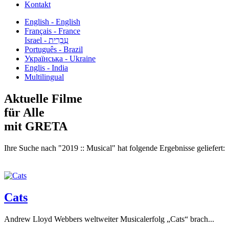
Kontakt
English - English
Français - France
עִבְרִית - Israel
Português - Brazil
Українська - Ukraine
Englis - India
Multilingual
Aktuelle Filme
für Alle
mit GRETA
Ihre Suche nach "2019 :: Musical" hat folgende Ergebnisse geliefert:
Cats
Andrew Lloyd Webbers weltweiter Musicalerfolg „Cats“ brach...