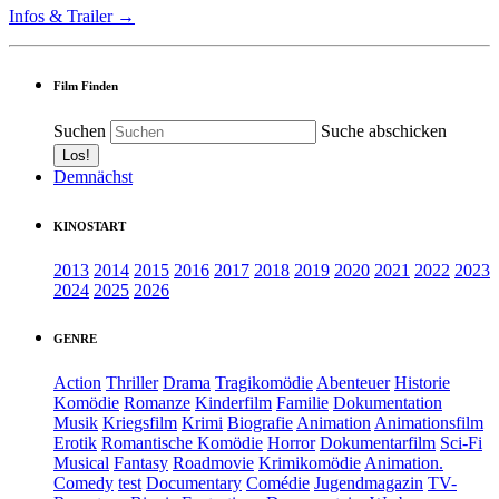
Infos & Trailer →
Film Finden
Suchen
Suche abschicken
Demnächst
KINOSTART
2013
2014
2015
2016
2017
2018
2019
2020
2021
2022
2023
2024
2025
2026
GENRE
Action
Thriller
Drama
Tragikomödie
Abenteuer
Historie
Komödie
Romanze
Kinderfilm
Familie
Dokumentation
Musik
Kriegsfilm
Krimi
Biografie
Animation
Animationsfilm
Erotik
Romantische Komödie
Horror
Dokumentarfilm
Sci-Fi
Musical
Fantasy
Roadmovie
Krimikomödie
Animation.
Comedy
test
Documentary
Comédie
Jugendmagazin
TV-