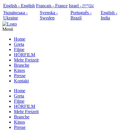
English - English
Français - France
עִבְרִית - Israel
Українська -
Svenska -
Português -
English -
Ukraine
Sweden
Brazil
India
Menü
Home
Greta
Filme
HÖRFILM
Mehr Freizeit
Branche
Kinos
Presse
Kontakt
Home
Greta
Filme
HÖRFILM
Mehr Freizeit
Branche
Kinos
Presse