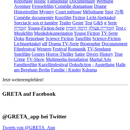
Reportage
Biopic
Fantastique
Documentaire
Werbung
Aventure
Fernsehfilm
Comédie dramatique
Drame
Historienfilm
Mystery
Court métrage
Mélodrame
Spot
가족
Comédie documentée
Kurzfilm
Fiction
Licht-Spektakel
Spectacle son et lumière
Trailer
Genre
Test
G&S
g
Serie
קומדיה
Young-Fiction-Serie
דרמה קומית
קומדיית פעולה
Test c
Musikfilm
Musikdokumentation
Young Fiction
TV-Serie
Doku
Reportage
Science Fiction
Tanzfilm
Science-Fiction
Lichtspektakel
sdf
Drama TV-Serie
Biographie
Docutainment
Filmfestival
Western
Festival
Romantik
TV-Sendung
Spielfilm
Genres
Horror-Thriller
Satire
Divers
History
True
Crime
TV-Show
Multimedia-Installation
Martial Arts
Familienfilm
Kurzfilmfestival
Dokufiction
-
Austellung
Halle
am Berghain Berlin
Familie / Kinder
Kdrama
Jetzt weiterempfehlen!
GRETA auf Facebook
@GRETA_app bei Twitter
Tweets von @GRETA_App