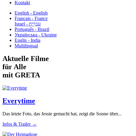
Kontakt
English - English
Français - France
עִבְרִית - Israel
Português - Brazil
Українська - Ukraine
Englis - India
Multilingual
Aktuelle Filme
für Alle
mit GRETA
Everytime
Das letzte Foto, das Jessie gemacht hat, zeigt die Sonne über...
Infos & Trailer →