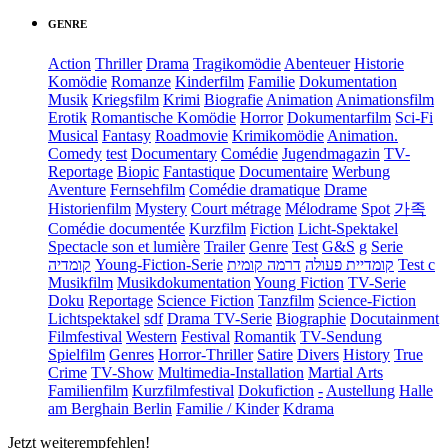
GENRE
Action
Thriller
Drama
Tragikomödie
Abenteuer
Historie
Komödie
Romanze
Kinderfilm
Familie
Dokumentation
Musik
Kriegsfilm
Krimi
Biografie
Animation
Animationsfilm
Erotik
Romantische Komödie
Horror
Dokumentarfilm
Sci-Fi
Musical
Fantasy
Roadmovie
Krimikomödie
Animation.
Comedy
test
Documentary
Comédie
Jugendmagazin
TV-
Reportage
Biopic
Fantastique
Documentaire
Werbung
Aventure
Fernsehfilm
Comédie dramatique
Drame
Historienfilm
Mystery
Court métrage
Mélodrame
Spot
가족
Comédie documentée
Kurzfilm
Fiction
Licht-Spektakel
Spectacle son et lumière
Trailer
Genre
Test
G&S
g
Serie
קומדיה
Young-Fiction-Serie
דרמה קומית
קומדיית פעולה
Test c
Musikfilm
Musikdokumentation
Young Fiction
TV-Serie
Doku
Reportage
Science Fiction
Tanzfilm
Science-Fiction
Lichtspektakel
sdf
Drama TV-Serie
Biographie
Docutainment
Filmfestival
Western
Festival
Romantik
TV-Sendung
Spielfilm
Genres
Horror-Thriller
Satire
Divers
History
True
Crime
TV-Show
Multimedia-Installation
Martial Arts
Familienfilm
Kurzfilmfestival
Dokufiction
-
Austellung
Halle
am Berghain Berlin
Familie / Kinder
Kdrama
Jetzt weiterempfehlen!