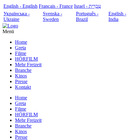
English - English
Français - France
עִבְרִית - Israel
Українська -
Svenska -
Português -
English -
Ukraine
Sweden
Brazil
India
Menü
Home
Greta
Filme
HÖRFILM
Mehr Freizeit
Branche
Kinos
Presse
Kontakt
Home
Greta
Filme
HÖRFILM
Mehr Freizeit
Branche
Kinos
Presse