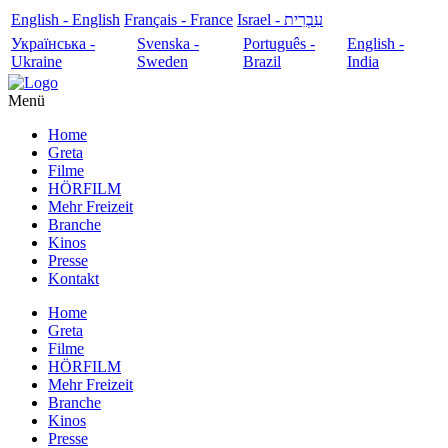
English - English
Français - France
עִבְרִית - Israel
Українська -
Svenska -
Português -
English -
Ukraine
Sweden
Brazil
India
Menü
Home
Greta
Filme
HÖRFILM
Mehr Freizeit
Branche
Kinos
Presse
Kontakt
Home
Greta
Filme
HÖRFILM
Mehr Freizeit
Branche
Kinos
Presse