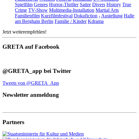
Spielfilm
Genres
Horror-Thriller
Satire
Divers
History
True
Crime
TV-Show
Multimedia-Installation
Martial Arts
Familienfilm
Kurzfilmfestival
Dokufiction
-
Austellung
Halle
am Berghain Berlin
Familie / Kinder
Kdrama
Jetzt weiterempfehlen!
GRETA auf Facebook
@GRETA_app bei Twitter
Tweets von @GRETA_App
Newsletter anmeldung
Partners