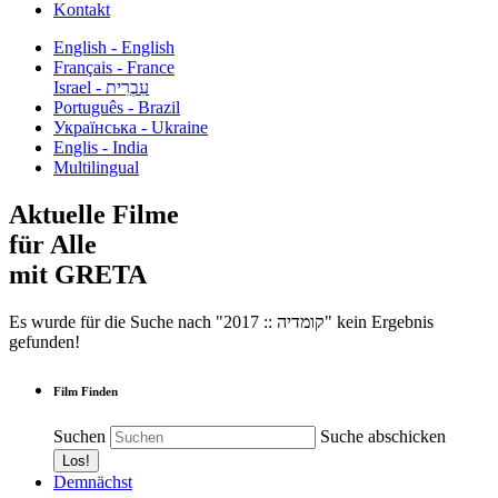
Kontakt
English - English
Français - France
עִבְרִית - Israel
Português - Brazil
Українська - Ukraine
Englis - India
Multilingual
Aktuelle Filme
für Alle
mit GRETA
Es wurde für die Suche nach "2017 :: קומדיה" kein Ergebnis
gefunden!
Film Finden
Suchen
Suche abschicken
Demnächst