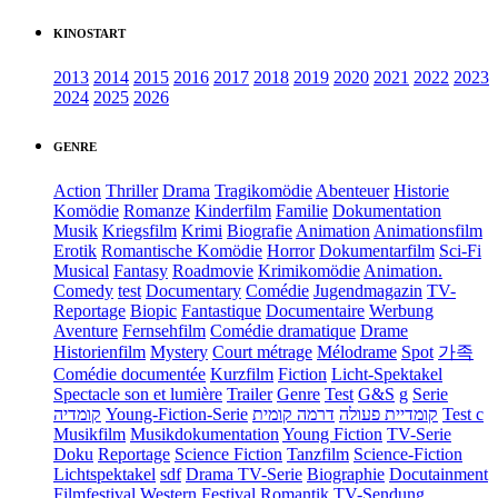
KINOSTART
2013
2014
2015
2016
2017
2018
2019
2020
2021
2022
2023
2024
2025
2026
GENRE
Action
Thriller
Drama
Tragikomödie
Abenteuer
Historie
Komödie
Romanze
Kinderfilm
Familie
Dokumentation
Musik
Kriegsfilm
Krimi
Biografie
Animation
Animationsfilm
Erotik
Romantische Komödie
Horror
Dokumentarfilm
Sci-Fi
Musical
Fantasy
Roadmovie
Krimikomödie
Animation.
Comedy
test
Documentary
Comédie
Jugendmagazin
TV-
Reportage
Biopic
Fantastique
Documentaire
Werbung
Aventure
Fernsehfilm
Comédie dramatique
Drame
Historienfilm
Mystery
Court métrage
Mélodrame
Spot
가족
Comédie documentée
Kurzfilm
Fiction
Licht-Spektakel
Spectacle son et lumière
Trailer
Genre
Test
G&S
g
Serie
קומדיה
Young-Fiction-Serie
דרמה קומית
קומדיית פעולה
Test c
Musikfilm
Musikdokumentation
Young Fiction
TV-Serie
Doku
Reportage
Science Fiction
Tanzfilm
Science-Fiction
Lichtspektakel
sdf
Drama TV-Serie
Biographie
Docutainment
Filmfestival
Western
Festival
Romantik
TV-Sendung