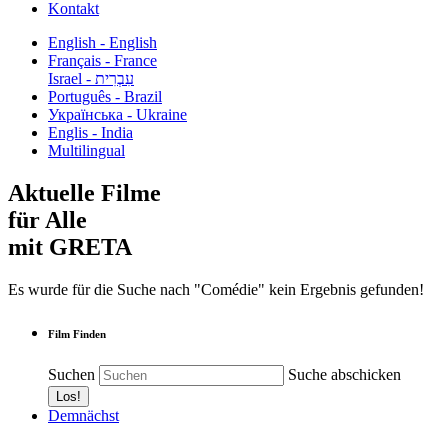
Kontakt
English - English
Français - France
עִבְרִית - Israel
Português - Brazil
Українська - Ukraine
Englis - India
Multilingual
Aktuelle Filme
für Alle
mit GRETA
Es wurde für die Suche nach "Comédie" kein Ergebnis gefunden!
Film Finden
Suchen
Suche abschicken
Demnächst