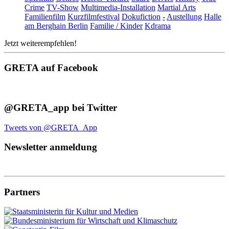
Crime
TV-Show
Multimedia-Installation
Martial Arts
Familienfilm
Kurzfilmfestival
Dokufiction
-
Austellung
Halle
am Berghain Berlin
Familie / Kinder
Kdrama
Jetzt weiterempfehlen!
GRETA auf Facebook
@GRETA_app bei Twitter
Tweets von @GRETA_App
Newsletter anmeldung
Partners