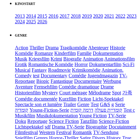
KINOSTART
2013
2014
2015
2016
2017
2018
2019
2020
2021
2022
2023
2024
2025
2026
GENRE
Action
Thriller
Drama
Tragikomödie
Abenteuer
Historie
Komödie
Romanze
Kinderfilm
Familie
Dokumentation
Musik
Kriegsfilm
Krimi
Biografie
Animation
Animationsfilm
Erotik
Romantische Komödie
Horror
Dokumentarfilm
Sci-Fi
Musical
Fantasy
Roadmovie
Krimikomödie
Animation.
Comedy
test
Documentary
Comédie
Jugendmagazin
TV-
Reportage
Biopic
Fantastique
Documentaire
Werbung
Aventure
Fernsehfilm
Comédie dramatique
Drame
Historienfilm
Mystery
Court métrage
Mélodrame
Spot
가족
Comédie documentée
Kurzfilm
Fiction
Licht-Spektakel
Spectacle son et lumière
Trailer
Genre
Test
G&S
g
Serie
קומדיה
Young-Fiction-Serie
דרמה קומית
קומדיית פעולה
Test c
Musikfilm
Musikdokumentation
Young Fiction
TV-Serie
Doku
Reportage
Science Fiction
Tanzfilm
Science-Fiction
Lichtspektakel
sdf
Drama TV-Serie
Biographie
Docutainment
Filmfestival
Western
Festival
Romantik
TV-Sendung
Spielfilm
Genres
Horror-Thriller
Satire
Divers
History
True