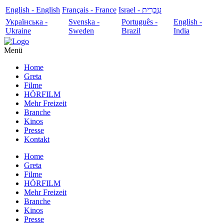
English - English
Français - France
עִבְרִית - Israel
Українська -
Svenska -
Português -
English -
Ukraine
Sweden
Brazil
India
Menü
Home
Greta
Filme
HÖRFILM
Mehr Freizeit
Branche
Kinos
Presse
Kontakt
Home
Greta
Filme
HÖRFILM
Mehr Freizeit
Branche
Kinos
Presse