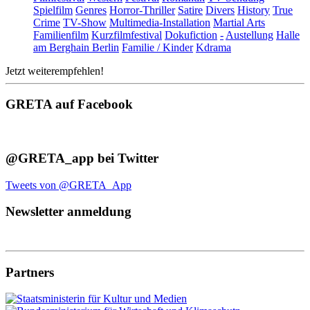
Spielfilm
Genres
Horror-Thriller
Satire
Divers
History
True
Crime
TV-Show
Multimedia-Installation
Martial Arts
Familienfilm
Kurzfilmfestival
Dokufiction
-
Austellung
Halle
am Berghain Berlin
Familie / Kinder
Kdrama
Jetzt weiterempfehlen!
GRETA auf Facebook
@GRETA_app bei Twitter
Tweets von @GRETA_App
Newsletter anmeldung
Partners