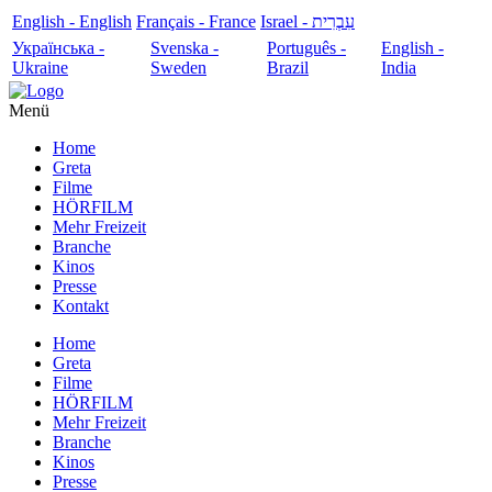
English - English
Français - France
עִבְרִית - Israel
Українська -
Svenska -
Português -
English -
Ukraine
Sweden
Brazil
India
Menü
Home
Greta
Filme
HÖRFILM
Mehr Freizeit
Branche
Kinos
Presse
Kontakt
Home
Greta
Filme
HÖRFILM
Mehr Freizeit
Branche
Kinos
Presse