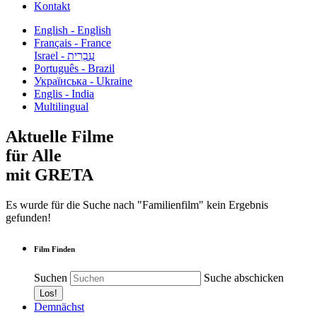
Kontakt
English - English
Français - France
עִבְרִית - Israel
Português - Brazil
Українська - Ukraine
Englis - India
Multilingual
Aktuelle Filme
für Alle
mit GRETA
Es wurde für die Suche nach "Familienfilm" kein Ergebnis
gefunden!
Film Finden
Suchen
Suche abschicken
Demnächst