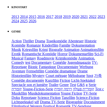
KINOSTART
2013
2014
2015
2016
2017
2018
2019
2020
2021
2022
2023
2024
2025
2026
GENRE
Action
Thriller
Drama
Tragikomödie
Abenteuer
Historie
Komödie
Romanze
Kinderfilm
Familie
Dokumentation
Musik
Kriegsfilm
Krimi
Biografie
Animation
Animationsfilm
Erotik
Romantische Komödie
Horror
Dokumentarfilm
Sci-Fi
Musical
Fantasy
Roadmovie
Krimikomödie
Animation.
Comedy
test
Documentary
Comédie
Jugendmagazin
TV-
Reportage
Biopic
Fantastique
Documentaire
Werbung
Aventure
Fernsehfilm
Comédie dramatique
Drame
Historienfilm
Mystery
Court métrage
Mélodrame
Spot
가족
Comédie documentée
Kurzfilm
Fiction
Licht-Spektakel
Spectacle son et lumière
Trailer
Genre
Test
G&S
g
Serie
קומדיה
Young-Fiction-Serie
דרמה קומית
קומדיית פעולה
Test c
Musikfilm
Musikdokumentation
Young Fiction
TV-Serie
Doku
Reportage
Science Fiction
Tanzfilm
Science-Fiction
Lichtspektakel
sdf
Drama TV-Serie
Biographie
Docutainment
Filmfestival
Western
Festival
Romantik
TV-Sendung