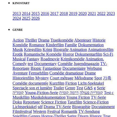
KINOSTART
2013
2014
2015
2016
2017
2018
2019
2020
2021
2022
2023
2024
2025
2026
GENRE
Action
Thriller
Drama
Tragikomödie
Abenteuer
Historie
Komödie
Romanze
Kinderfilm
Familie
Dokumentation
Musik
Kriegsfilm
Krimi
Biografie
Animation
Animationsfilm
Erotik
Romantische Komödie
Horror
Dokumentarfilm
Sci-Fi
Musical
Fantasy
Roadmovie
Krimikomödie
Animation.
Comedy
test
Documentary
Comédie
Jugendmagazin
TV-
Reportage
Biopic
Fantastique
Documentaire
Werbung
Aventure
Fernsehfilm
Comédie dramatique
Drame
Historienfilm
Mystery
Court métrage
Mélodrame
Spot
가족
Comédie documentée
Kurzfilm
Fiction
Licht-Spektakel
Spectacle son et lumière
Trailer
Genre
Test
G&S
g
Serie
קומדיה
Young-Fiction-Serie
דרמה קומית
קומדיית פעולה
Test c
Musikfilm
Musikdokumentation
Young Fiction
TV-Serie
Doku
Reportage
Science Fiction
Tanzfilm
Science-Fiction
Lichtspektakel
sdf
Drama TV-Serie
Biographie
Docutainment
Filmfestival
Western
Festival
Romantik
TV-Sendung
Spielfilm
Genres
Horror-Thriller
Satire
Divers
History
True