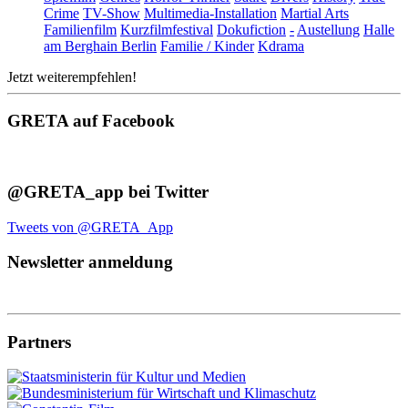
Crime
TV-Show
Multimedia-Installation
Martial Arts
Familienfilm
Kurzfilmfestival
Dokufiction
-
Austellung
Halle
am Berghain Berlin
Familie / Kinder
Kdrama
Jetzt weiterempfehlen!
GRETA auf Facebook
@GRETA_app bei Twitter
Tweets von @GRETA_App
Newsletter anmeldung
Partners