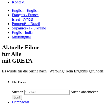
Kontakt
English - English
Français - France
עִבְרִית - Israel
Português - Brazil
Українська - Ukraine
Englis - India
Multilingual
Aktuelle Filme
für Alle
mit GRETA
Es wurde für die Suche nach "Werbung" kein Ergebnis gefunden!
Film Finden
Suchen
Suche abschicken
Demnächst