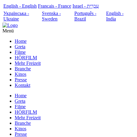
English - English
Français - France
עִבְרִית - Israel
Українська -
Svenska -
Português -
English -
Ukraine
Sweden
Brazil
India
Menü
Home
Greta
Filme
HÖRFILM
Mehr Freizeit
Branche
Kinos
Presse
Kontakt
Home
Greta
Filme
HÖRFILM
Mehr Freizeit
Branche
Kinos
Presse