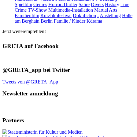
Spielfilm
Genres
Horror-Thriller
Satire
Divers
History
True
Crime
TV-Show
Multimedia-Installation
Martial Arts
Familienfilm
Kurzfilmfestival
Dokufiction
-
Austellung
Halle
am Berghain Berlin
Familie / Kinder
Kdrama
Jetzt weiterempfehlen!
GRETA auf Facebook
@GRETA_app bei Twitter
Tweets von @GRETA_App
Newsletter anmeldung
Partners