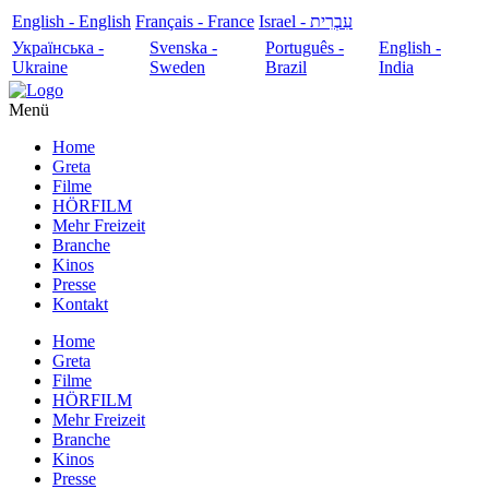
English - English
Français - France
עִבְרִית - Israel
Українська -
Svenska -
Português -
English -
Ukraine
Sweden
Brazil
India
Menü
Home
Greta
Filme
HÖRFILM
Mehr Freizeit
Branche
Kinos
Presse
Kontakt
Home
Greta
Filme
HÖRFILM
Mehr Freizeit
Branche
Kinos
Presse