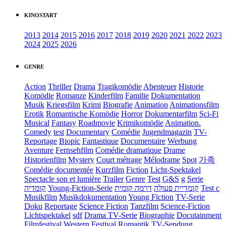
KINOSTART
2013
2014
2015
2016
2017
2018
2019
2020
2021
2022
2023
2024
2025
2026
GENRE
Action
Thriller
Drama
Tragikomödie
Abenteuer
Historie
Komödie
Romanze
Kinderfilm
Familie
Dokumentation
Musik
Kriegsfilm
Krimi
Biografie
Animation
Animationsfilm
Erotik
Romantische Komödie
Horror
Dokumentarfilm
Sci-Fi
Musical
Fantasy
Roadmovie
Krimikomödie
Animation.
Comedy
test
Documentary
Comédie
Jugendmagazin
TV-
Reportage
Biopic
Fantastique
Documentaire
Werbung
Aventure
Fernsehfilm
Comédie dramatique
Drame
Historienfilm
Mystery
Court métrage
Mélodrame
Spot
가족
Comédie documentée
Kurzfilm
Fiction
Licht-Spektakel
Spectacle son et lumière
Trailer
Genre
Test
G&S
g
Serie
קומדיה
Young-Fiction-Serie
דרמה קומית
קומדיית פעולה
Test c
Musikfilm
Musikdokumentation
Young Fiction
TV-Serie
Doku
Reportage
Science Fiction
Tanzfilm
Science-Fiction
Lichtspektakel
sdf
Drama TV-Serie
Biographie
Docutainment
Filmfestival
Western
Festival
Romantik
TV-Sendung