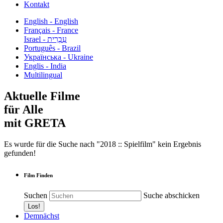
Kontakt
English - English
Français - France
עִבְרִית - Israel
Português - Brazil
Українська - Ukraine
Englis - India
Multilingual
Aktuelle Filme
für Alle
mit GRETA
Es wurde für die Suche nach "2018 :: Spielfilm" kein Ergebnis
gefunden!
Film Finden
Suchen
Suche abschicken
Demnächst