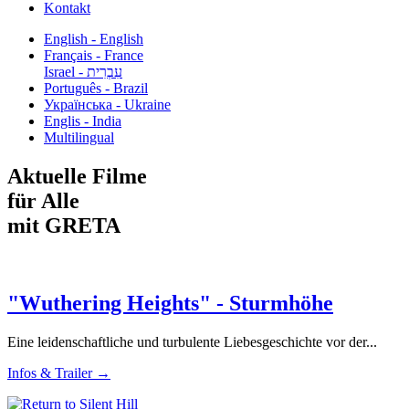
Kontakt
English - English
Français - France
עִבְרִית - Israel
Português - Brazil
Українська - Ukraine
Englis - India
Multilingual
Aktuelle Filme
für Alle
mit GRETA
"Wuthering Heights" - Sturmhöhe
Eine leidenschaftliche und turbulente Liebesgeschichte vor der...
Infos & Trailer →