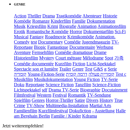
GENRE
Action
Thriller
Drama
Tragikomödie
Abenteuer
Historie
Komödie
Romanze
Kinderfilm
Familie
Dokumentation
Musik
Kriegsfilm
Krimi
Biografie
Animation
Animationsfilm
Erotik
Romantische Komödie
Horror
Dokumentarfilm
Sci-Fi
Musical
Fantasy
Roadmovie
Krimikomödie
Animation.
Comedy
test
Documentary
Comédie
Jugendmagazin
TV-
Reportage
Biopic
Fantastique
Documentaire
Werbung
Aventure
Fernsehfilm
Comédie dramatique
Drame
Historienfilm
Mystery
Court métrage
Mélodrame
Spot
가족
Comédie documentée
Kurzfilm
Fiction
Licht-Spektakel
Spectacle son et lumière
Trailer
Genre
Test
G&S
g
Serie
קומדיה
Young-Fiction-Serie
דרמה קומית
קומדיית פעולה
Test c
Musikfilm
Musikdokumentation
Young Fiction
TV-Serie
Doku
Reportage
Science Fiction
Tanzfilm
Science-Fiction
Lichtspektakel
sdf
Drama TV-Serie
Biographie
Docutainment
Filmfestival
Western
Festival
Romantik
TV-Sendung
Spielfilm
Genres
Horror-Thriller
Satire
Divers
History
True
Crime
TV-Show
Multimedia-Installation
Martial Arts
Familienfilm
Kurzfilmfestival
Dokufiction
-
Austellung
Halle
am Berghain Berlin
Familie / Kinder
Kdrama
Jetzt weiterempfehlen!