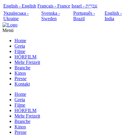
English - English
Français - France
עִבְרִית - Israel
Українська -
Svenska -
Português -
English -
Ukraine
Sweden
Brazil
India
Menü
Home
Greta
Filme
HÖRFILM
Mehr Freizeit
Branche
Kinos
Presse
Kontakt
Home
Greta
Filme
HÖRFILM
Mehr Freizeit
Branche
Kinos
Presse