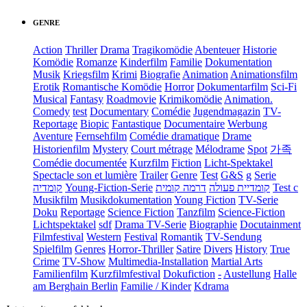
GENRE
Action
Thriller
Drama
Tragikomödie
Abenteuer
Historie
Komödie
Romanze
Kinderfilm
Familie
Dokumentation
Musik
Kriegsfilm
Krimi
Biografie
Animation
Animationsfilm
Erotik
Romantische Komödie
Horror
Dokumentarfilm
Sci-Fi
Musical
Fantasy
Roadmovie
Krimikomödie
Animation.
Comedy
test
Documentary
Comédie
Jugendmagazin
TV-
Reportage
Biopic
Fantastique
Documentaire
Werbung
Aventure
Fernsehfilm
Comédie dramatique
Drame
Historienfilm
Mystery
Court métrage
Mélodrame
Spot
가족
Comédie documentée
Kurzfilm
Fiction
Licht-Spektakel
Spectacle son et lumière
Trailer
Genre
Test
G&S
g
Serie
קומדיה
Young-Fiction-Serie
דרמה קומית
קומדיית פעולה
Test c
Musikfilm
Musikdokumentation
Young Fiction
TV-Serie
Doku
Reportage
Science Fiction
Tanzfilm
Science-Fiction
Lichtspektakel
sdf
Drama TV-Serie
Biographie
Docutainment
Filmfestival
Western
Festival
Romantik
TV-Sendung
Spielfilm
Genres
Horror-Thriller
Satire
Divers
History
True
Crime
TV-Show
Multimedia-Installation
Martial Arts
Familienfilm
Kurzfilmfestival
Dokufiction
-
Austellung
Halle
am Berghain Berlin
Familie / Kinder
Kdrama