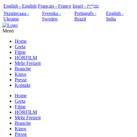
English - English
Français - France
עִבְרִית - Israel
Українська -
Svenska -
Português -
English -
Ukraine
Sweden
Brazil
India
Menü
Home
Greta
Filme
HÖRFILM
Mehr Freizeit
Branche
Kinos
Presse
Kontakt
Home
Greta
Filme
HÖRFILM
Mehr Freizeit
Branche
Kinos
Presse