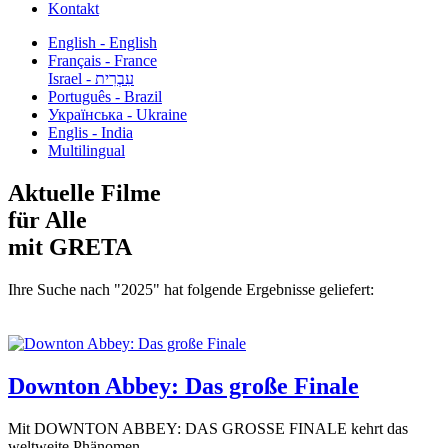
Kontakt
English - English
Français - France
עִבְרִית - Israel
Português - Brazil
Українська - Ukraine
Englis - India
Multilingual
Aktuelle Filme
für Alle
mit GRETA
Ihre Suche nach "2025" hat folgende Ergebnisse geliefert:
Downton Abbey: Das große Finale
Mit DOWNTON ABBEY: DAS GROSSE FINALE kehrt das
weltweite Phänomen...