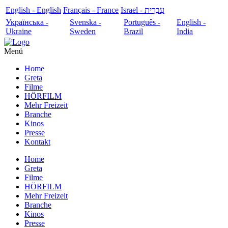
English - English
Français - France
עִבְרִית - Israel
Українська -
Svenska -
Português -
English -
Ukraine
Sweden
Brazil
India
Menü
Home
Greta
Filme
HÖRFILM
Mehr Freizeit
Branche
Kinos
Presse
Kontakt
Home
Greta
Filme
HÖRFILM
Mehr Freizeit
Branche
Kinos
Presse