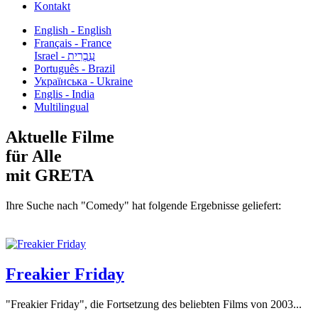
Kontakt
English - English
Français - France
עִבְרִית - Israel
Português - Brazil
Українська - Ukraine
Englis - India
Multilingual
Aktuelle Filme
für Alle
mit GRETA
Ihre Suche nach "Comedy" hat folgende Ergebnisse geliefert:
Freakier Friday
"Freakier Friday", die Fortsetzung des beliebten Films von 2003...