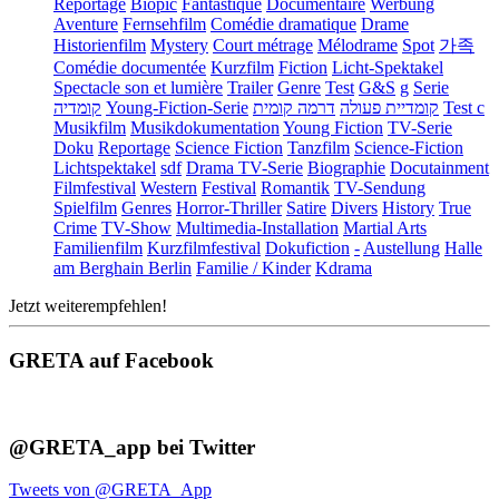
Reportage
Biopic
Fantastique
Documentaire
Werbung
Aventure
Fernsehfilm
Comédie dramatique
Drame
Historienfilm
Mystery
Court métrage
Mélodrame
Spot
가족
Comédie documentée
Kurzfilm
Fiction
Licht-Spektakel
Spectacle son et lumière
Trailer
Genre
Test
G&S
g
Serie
קומדיה
Young-Fiction-Serie
דרמה קומית
קומדיית פעולה
Test c
Musikfilm
Musikdokumentation
Young Fiction
TV-Serie
Doku
Reportage
Science Fiction
Tanzfilm
Science-Fiction
Lichtspektakel
sdf
Drama TV-Serie
Biographie
Docutainment
Filmfestival
Western
Festival
Romantik
TV-Sendung
Spielfilm
Genres
Horror-Thriller
Satire
Divers
History
True
Crime
TV-Show
Multimedia-Installation
Martial Arts
Familienfilm
Kurzfilmfestival
Dokufiction
-
Austellung
Halle
am Berghain Berlin
Familie / Kinder
Kdrama
Jetzt weiterempfehlen!
GRETA auf Facebook
@GRETA_app bei Twitter
Tweets von @GRETA_App