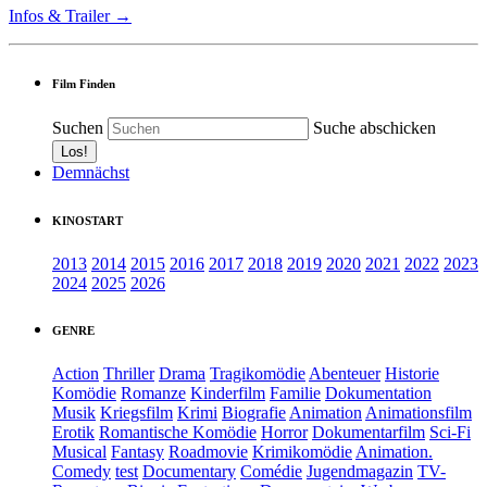
Infos & Trailer →
Film Finden
Suchen
Suche abschicken
Demnächst
KINOSTART
2013
2014
2015
2016
2017
2018
2019
2020
2021
2022
2023
2024
2025
2026
GENRE
Action
Thriller
Drama
Tragikomödie
Abenteuer
Historie
Komödie
Romanze
Kinderfilm
Familie
Dokumentation
Musik
Kriegsfilm
Krimi
Biografie
Animation
Animationsfilm
Erotik
Romantische Komödie
Horror
Dokumentarfilm
Sci-Fi
Musical
Fantasy
Roadmovie
Krimikomödie
Animation.
Comedy
test
Documentary
Comédie
Jugendmagazin
TV-