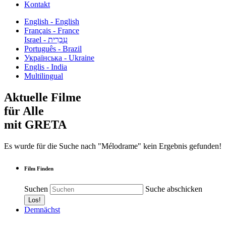
Kontakt
English - English
Français - France
עִבְרִית - Israel
Português - Brazil
Українська - Ukraine
Englis - India
Multilingual
Aktuelle Filme
für Alle
mit GRETA
Es wurde für die Suche nach "Mélodrame" kein Ergebnis gefunden!
Film Finden
Suchen
Suche abschicken
Demnächst