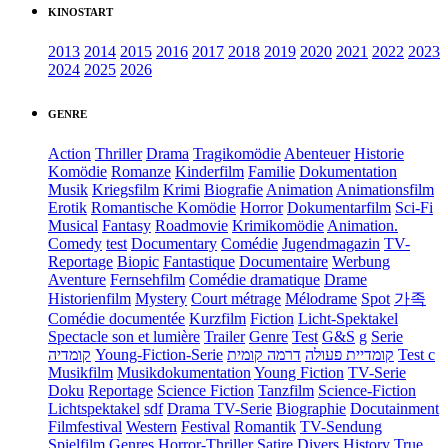
KINOSTART
2013
2014
2015
2016
2017
2018
2019
2020
2021
2022
2023
2024
2025
2026
GENRE
Action
Thriller
Drama
Tragikomödie
Abenteuer
Historie
Komödie
Romanze
Kinderfilm
Familie
Dokumentation
Musik
Kriegsfilm
Krimi
Biografie
Animation
Animationsfilm
Erotik
Romantische Komödie
Horror
Dokumentarfilm
Sci-Fi
Musical
Fantasy
Roadmovie
Krimikomödie
Animation.
Comedy
test
Documentary
Comédie
Jugendmagazin
TV-
Reportage
Biopic
Fantastique
Documentaire
Werbung
Aventure
Fernsehfilm
Comédie dramatique
Drame
Historienfilm
Mystery
Court métrage
Mélodrame
Spot
가족
Comédie documentée
Kurzfilm
Fiction
Licht-Spektakel
Spectacle son et lumière
Trailer
Genre
Test
G&S
g
Serie
קומדיה
Young-Fiction-Serie
דרמה קומית
קומדיית פעולה
Test c
Musikfilm
Musikdokumentation
Young Fiction
TV-Serie
Doku
Reportage
Science Fiction
Tanzfilm
Science-Fiction
Lichtspektakel
sdf
Drama TV-Serie
Biographie
Docutainment
Filmfestival
Western
Festival
Romantik
TV-Sendung
Spielfilm
Genres
Horror-Thriller
Satire
Divers
History
True