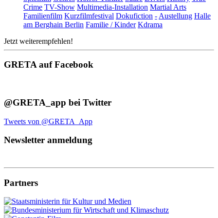
Crime
TV-Show
Multimedia-Installation
Martial Arts
Familienfilm
Kurzfilmfestival
Dokufiction
-
Austellung
Halle
am Berghain Berlin
Familie / Kinder
Kdrama
Jetzt weiterempfehlen!
GRETA auf Facebook
@GRETA_app bei Twitter
Tweets von @GRETA_App
Newsletter anmeldung
Partners