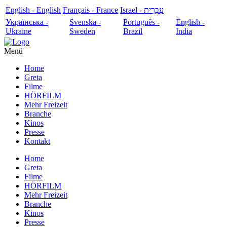
English - English
Français - France
עִבְרִית - Israel
Українська -
Svenska -
Português -
English -
Ukraine
Sweden
Brazil
India
Menü
Home
Greta
Filme
HÖRFILM
Mehr Freizeit
Branche
Kinos
Presse
Kontakt
Home
Greta
Filme
HÖRFILM
Mehr Freizeit
Branche
Kinos
Presse