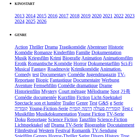
KINOSTART
2013
2014
2015
2016
2017
2018
2019
2020
2021
2022
2023
2024
2025
2026
GENRE
Action
Thriller
Drama
Tragikomödie
Abenteuer
Historie
Komödie
Romanze
Kinderfilm
Familie
Dokumentation
Musik
Kriegsfilm
Krimi
Biografie
Animation
Animationsfilm
Erotik
Romantische Komödie
Horror
Dokumentarfilm
Sci-Fi
Musical
Fantasy
Roadmovie
Krimikomödie
Animation.
Comedy
test
Documentary
Comédie
Jugendmagazin
TV-
Reportage
Biopic
Fantastique
Documentaire
Werbung
Aventure
Fernsehfilm
Comédie dramatique
Drame
Historienfilm
Mystery
Court métrage
Mélodrame
Spot
가족
Comédie documentée
Kurzfilm
Fiction
Licht-Spektakel
Spectacle son et lumière
Trailer
Genre
Test
G&S
g
Serie
קומדיה
Young-Fiction-Serie
דרמה קומית
קומדיית פעולה
Test c
Musikfilm
Musikdokumentation
Young Fiction
TV-Serie
Doku
Reportage
Science Fiction
Tanzfilm
Science-Fiction
Lichtspektakel
sdf
Drama TV-Serie
Biographie
Docutainment
Filmfestival
Western
Festival
Romantik
TV-Sendung
Spielfilm
Genres
Horror-Thriller
Satire
Divers
History
True