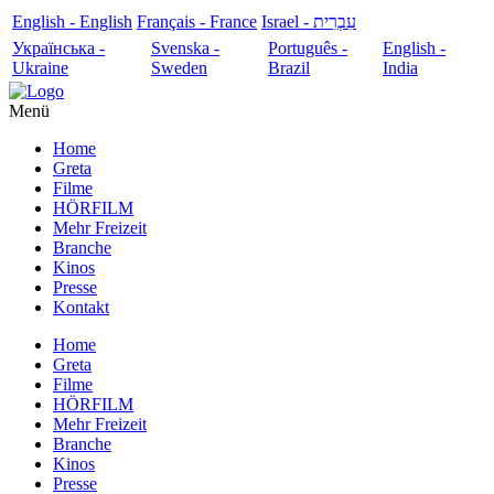
English - English
Français - France
עִבְרִית - Israel
Українська -
Svenska -
Português -
English -
Ukraine
Sweden
Brazil
India
Menü
Home
Greta
Filme
HÖRFILM
Mehr Freizeit
Branche
Kinos
Presse
Kontakt
Home
Greta
Filme
HÖRFILM
Mehr Freizeit
Branche
Kinos
Presse