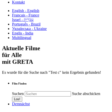
Kontakt
English - English
Français - France
עִבְרִית - Israel
Português - Brazil
Українська - Ukraine
Englis - India
Multilingual
Aktuelle Filme
für Alle
mit GRETA
Es wurde für die Suche nach "Test c" kein Ergebnis gefunden!
Film Finden
Suchen
Suche abschicken
Demnächst