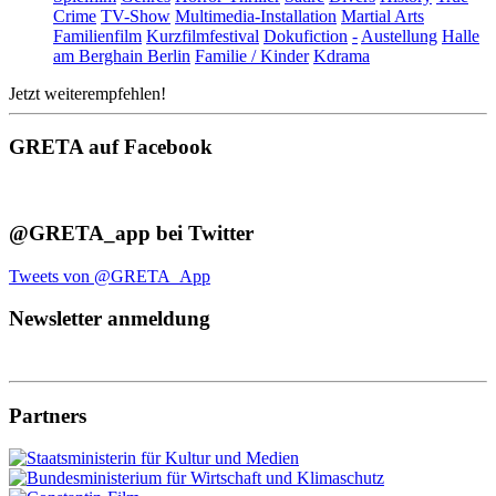
Crime
TV-Show
Multimedia-Installation
Martial Arts
Familienfilm
Kurzfilmfestival
Dokufiction
-
Austellung
Halle
am Berghain Berlin
Familie / Kinder
Kdrama
Jetzt weiterempfehlen!
GRETA auf Facebook
@GRETA_app bei Twitter
Tweets von @GRETA_App
Newsletter anmeldung
Partners