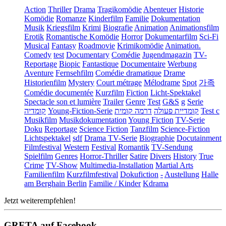
Action
Thriller
Drama
Tragikomödie
Abenteuer
Historie
Komödie
Romanze
Kinderfilm
Familie
Dokumentation
Musik
Kriegsfilm
Krimi
Biografie
Animation
Animationsfilm
Erotik
Romantische Komödie
Horror
Dokumentarfilm
Sci-Fi
Musical
Fantasy
Roadmovie
Krimikomödie
Animation.
Comedy
test
Documentary
Comédie
Jugendmagazin
TV-
Reportage
Biopic
Fantastique
Documentaire
Werbung
Aventure
Fernsehfilm
Comédie dramatique
Drame
Historienfilm
Mystery
Court métrage
Mélodrame
Spot
가족
Comédie documentée
Kurzfilm
Fiction
Licht-Spektakel
Spectacle son et lumière
Trailer
Genre
Test
G&S
g
Serie
קומדיה
Young-Fiction-Serie
דרמה קומית
קומדיית פעולה
Test c
Musikfilm
Musikdokumentation
Young Fiction
TV-Serie
Doku
Reportage
Science Fiction
Tanzfilm
Science-Fiction
Lichtspektakel
sdf
Drama TV-Serie
Biographie
Docutainment
Filmfestival
Western
Festival
Romantik
TV-Sendung
Spielfilm
Genres
Horror-Thriller
Satire
Divers
History
True
Crime
TV-Show
Multimedia-Installation
Martial Arts
Familienfilm
Kurzfilmfestival
Dokufiction
-
Austellung
Halle
am Berghain Berlin
Familie / Kinder
Kdrama
Jetzt weiterempfehlen!
GRETA auf Facebook