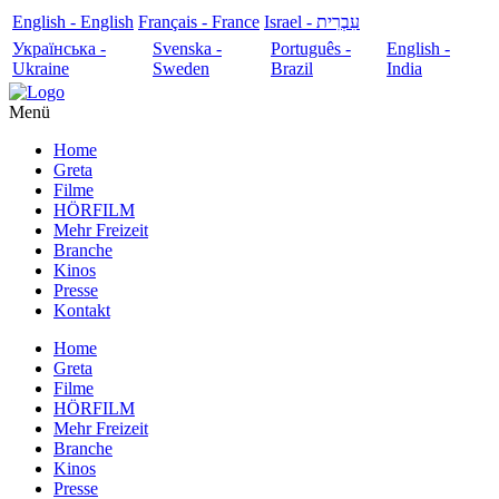
English - English
Français - France
עִבְרִית - Israel
Українська -
Svenska -
Português -
English -
Ukraine
Sweden
Brazil
India
Menü
Home
Greta
Filme
HÖRFILM
Mehr Freizeit
Branche
Kinos
Presse
Kontakt
Home
Greta
Filme
HÖRFILM
Mehr Freizeit
Branche
Kinos
Presse