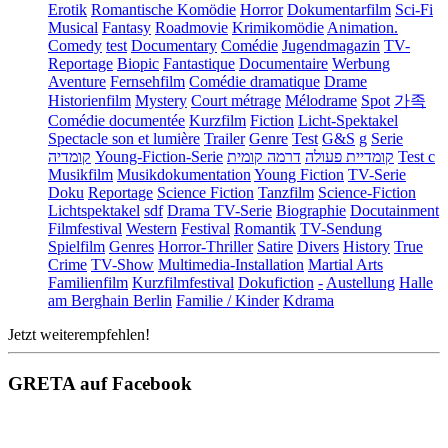
Erotik
Romantische Komödie
Horror
Dokumentarfilm
Sci-Fi
Musical
Fantasy
Roadmovie
Krimikomödie
Animation.
Comedy
test
Documentary
Comédie
Jugendmagazin
TV-
Reportage
Biopic
Fantastique
Documentaire
Werbung
Aventure
Fernsehfilm
Comédie dramatique
Drame
Historienfilm
Mystery
Court métrage
Mélodrame
Spot
가족
Comédie documentée
Kurzfilm
Fiction
Licht-Spektakel
Spectacle son et lumière
Trailer
Genre
Test
G&S
g
Serie
קומדיה
Young-Fiction-Serie
דרמה קומית
קומדיית פעולה
Test c
Musikfilm
Musikdokumentation
Young Fiction
TV-Serie
Doku
Reportage
Science Fiction
Tanzfilm
Science-Fiction
Lichtspektakel
sdf
Drama TV-Serie
Biographie
Docutainment
Filmfestival
Western
Festival
Romantik
TV-Sendung
Spielfilm
Genres
Horror-Thriller
Satire
Divers
History
True
Crime
TV-Show
Multimedia-Installation
Martial Arts
Familienfilm
Kurzfilmfestival
Dokufiction
-
Austellung
Halle
am Berghain Berlin
Familie / Kinder
Kdrama
Jetzt weiterempfehlen!
GRETA auf Facebook