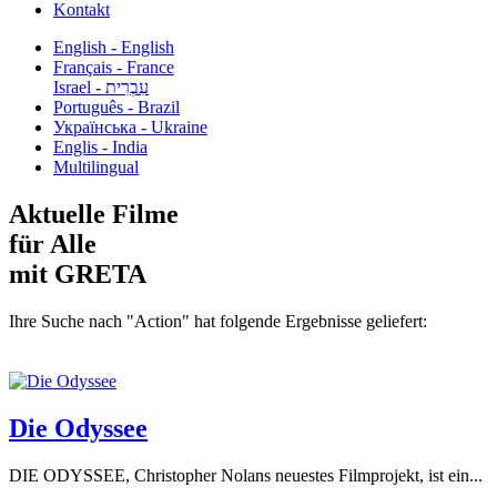
Kontakt
English - English
Français - France
עִבְרִית - Israel
Português - Brazil
Українська - Ukraine
Englis - India
Multilingual
Aktuelle Filme
für Alle
mit GRETA
Ihre Suche nach "Action" hat folgende Ergebnisse geliefert:
Die Odyssee
DIE ODYSSEE, Christopher Nolans neuestes Filmprojekt, ist ein...