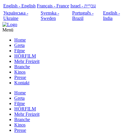
English - English
Français - France
עִבְרִית - Israel
Українська -
Svenska -
Português -
English -
Ukraine
Sweden
Brazil
India
Menü
Home
Greta
Filme
HÖRFILM
Mehr Freizeit
Branche
Kinos
Presse
Kontakt
Home
Greta
Filme
HÖRFILM
Mehr Freizeit
Branche
Kinos
Presse