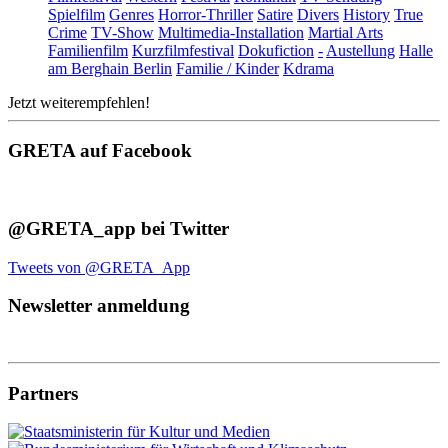
Spielfilm
Genres
Horror-Thriller
Satire
Divers
History
True
Crime
TV-Show
Multimedia-Installation
Martial Arts
Familienfilm
Kurzfilmfestival
Dokufiction
-
Austellung
Halle
am Berghain Berlin
Familie / Kinder
Kdrama
Jetzt weiterempfehlen!
GRETA auf Facebook
@GRETA_app bei Twitter
Tweets von @GRETA_App
Newsletter anmeldung
Partners