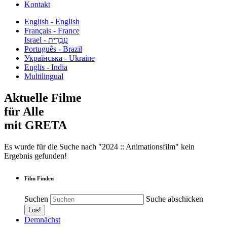
Kontakt
English - English
Français - France
עִבְרִית - Israel
Português - Brazil
Українська - Ukraine
Englis - India
Multilingual
Aktuelle Filme
für Alle
mit GRETA
Es wurde für die Suche nach "2024 :: Animationsfilm" kein
Ergebnis gefunden!
Film Finden
Suchen
Suche abschicken
Demnächst