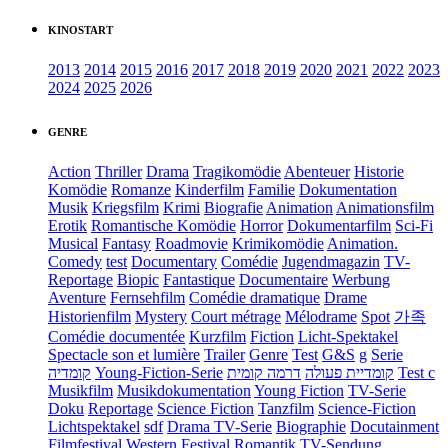
KINOSTART
2013
2014
2015
2016
2017
2018
2019
2020
2021
2022
2023
2024
2025
2026
GENRE
Action
Thriller
Drama
Tragikomödie
Abenteuer
Historie
Komödie
Romanze
Kinderfilm
Familie
Dokumentation
Musik
Kriegsfilm
Krimi
Biografie
Animation
Animationsfilm
Erotik
Romantische Komödie
Horror
Dokumentarfilm
Sci-Fi
Musical
Fantasy
Roadmovie
Krimikomödie
Animation.
Comedy
test
Documentary
Comédie
Jugendmagazin
TV-
Reportage
Biopic
Fantastique
Documentaire
Werbung
Aventure
Fernsehfilm
Comédie dramatique
Drame
Historienfilm
Mystery
Court métrage
Mélodrame
Spot
가족
Comédie documentée
Kurzfilm
Fiction
Licht-Spektakel
Spectacle son et lumière
Trailer
Genre
Test
G&S
g
Serie
קומדיה
Young-Fiction-Serie
דרמה קומית
קומדיית פעולה
Test c
Musikfilm
Musikdokumentation
Young Fiction
TV-Serie
Doku
Reportage
Science Fiction
Tanzfilm
Science-Fiction
Lichtspektakel
sdf
Drama TV-Serie
Biographie
Docutainment
Filmfestival
Western
Festival
Romantik
TV-Sendung