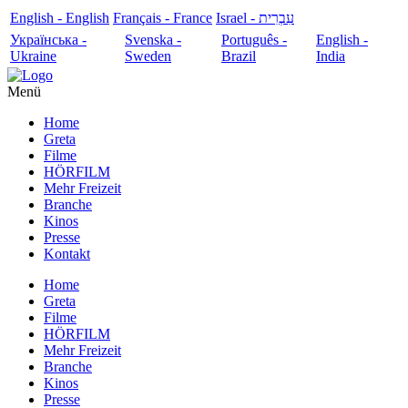
English - English
Français - France
עִבְרִית - Israel
Українська -
Svenska -
Português -
English -
Ukraine
Sweden
Brazil
India
Menü
Home
Greta
Filme
HÖRFILM
Mehr Freizeit
Branche
Kinos
Presse
Kontakt
Home
Greta
Filme
HÖRFILM
Mehr Freizeit
Branche
Kinos
Presse