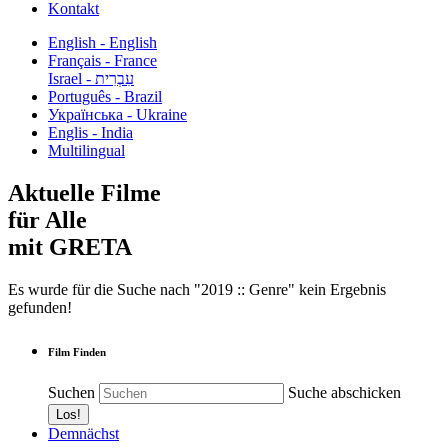
Kontakt
English - English
Français - France
עִבְרִית - Israel
Português - Brazil
Українська - Ukraine
Englis - India
Multilingual
Aktuelle Filme
für Alle
mit GRETA
Es wurde für die Suche nach "2019 :: Genre" kein Ergebnis
gefunden!
Film Finden
Suchen
Suche abschicken
Demnächst