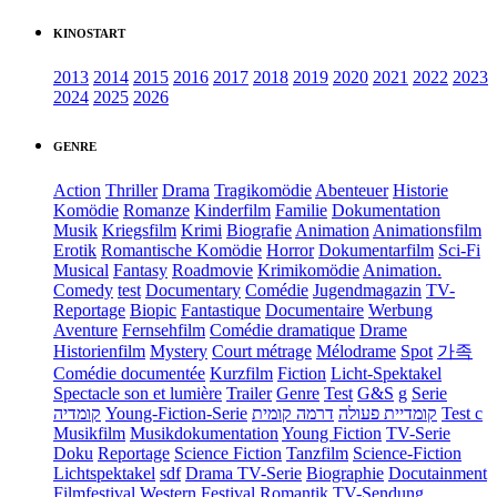
KINOSTART
2013
2014
2015
2016
2017
2018
2019
2020
2021
2022
2023
2024
2025
2026
GENRE
Action
Thriller
Drama
Tragikomödie
Abenteuer
Historie
Komödie
Romanze
Kinderfilm
Familie
Dokumentation
Musik
Kriegsfilm
Krimi
Biografie
Animation
Animationsfilm
Erotik
Romantische Komödie
Horror
Dokumentarfilm
Sci-Fi
Musical
Fantasy
Roadmovie
Krimikomödie
Animation.
Comedy
test
Documentary
Comédie
Jugendmagazin
TV-
Reportage
Biopic
Fantastique
Documentaire
Werbung
Aventure
Fernsehfilm
Comédie dramatique
Drame
Historienfilm
Mystery
Court métrage
Mélodrame
Spot
가족
Comédie documentée
Kurzfilm
Fiction
Licht-Spektakel
Spectacle son et lumière
Trailer
Genre
Test
G&S
g
Serie
קומדיה
Young-Fiction-Serie
דרמה קומית
קומדיית פעולה
Test c
Musikfilm
Musikdokumentation
Young Fiction
TV-Serie
Doku
Reportage
Science Fiction
Tanzfilm
Science-Fiction
Lichtspektakel
sdf
Drama TV-Serie
Biographie
Docutainment
Filmfestival
Western
Festival
Romantik
TV-Sendung