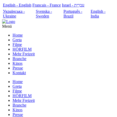
English - English
Français - France
עִבְרִית - Israel
Українська -
Svenska -
Português -
English -
Ukraine
Sweden
Brazil
India
Menü
Home
Greta
Filme
HÖRFILM
Mehr Freizeit
Branche
Kinos
Presse
Kontakt
Home
Greta
Filme
HÖRFILM
Mehr Freizeit
Branche
Kinos
Presse