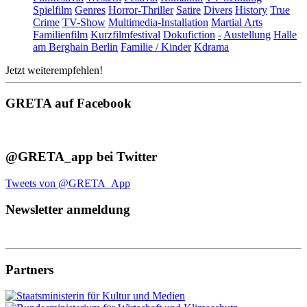
Spielfilm
Genres
Horror-Thriller
Satire
Divers
History
True
Crime
TV-Show
Multimedia-Installation
Martial Arts
Familienfilm
Kurzfilmfestival
Dokufiction
-
Austellung
Halle
am Berghain Berlin
Familie / Kinder
Kdrama
Jetzt weiterempfehlen!
GRETA auf Facebook
@GRETA_app bei Twitter
Tweets von @GRETA_App
Newsletter anmeldung
Partners