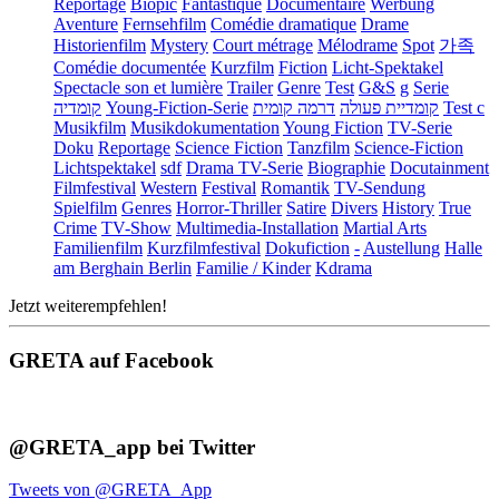
Reportage
Biopic
Fantastique
Documentaire
Werbung
Aventure
Fernsehfilm
Comédie dramatique
Drame
Historienfilm
Mystery
Court métrage
Mélodrame
Spot
가족
Comédie documentée
Kurzfilm
Fiction
Licht-Spektakel
Spectacle son et lumière
Trailer
Genre
Test
G&S
g
Serie
קומדיה
Young-Fiction-Serie
דרמה קומית
קומדיית פעולה
Test c
Musikfilm
Musikdokumentation
Young Fiction
TV-Serie
Doku
Reportage
Science Fiction
Tanzfilm
Science-Fiction
Lichtspektakel
sdf
Drama TV-Serie
Biographie
Docutainment
Filmfestival
Western
Festival
Romantik
TV-Sendung
Spielfilm
Genres
Horror-Thriller
Satire
Divers
History
True
Crime
TV-Show
Multimedia-Installation
Martial Arts
Familienfilm
Kurzfilmfestival
Dokufiction
-
Austellung
Halle
am Berghain Berlin
Familie / Kinder
Kdrama
Jetzt weiterempfehlen!
GRETA auf Facebook
@GRETA_app bei Twitter
Tweets von @GRETA_App