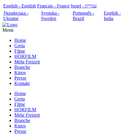
English - English
Français - France
עִבְרִית - Israel
Українська -
Svenska -
Português -
English -
Ukraine
Sweden
Brazil
India
Menü
Home
Greta
Filme
HÖRFILM
Mehr Freizeit
Branche
Kinos
Presse
Kontakt
Home
Greta
Filme
HÖRFILM
Mehr Freizeit
Branche
Kinos
Presse