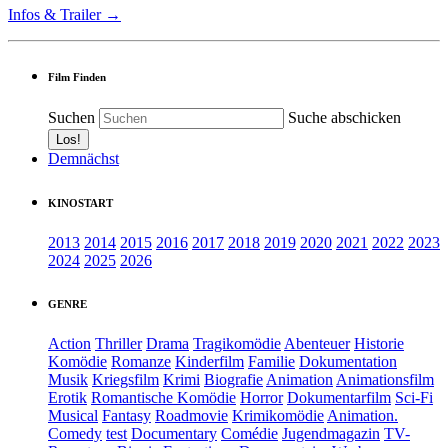
Infos & Trailer →
Film Finden
Suchen
Suche abschicken
Demnächst
KINOSTART
2013
2014
2015
2016
2017
2018
2019
2020
2021
2022
2023
2024
2025
2026
GENRE
Action
Thriller
Drama
Tragikomödie
Abenteuer
Historie
Komödie
Romanze
Kinderfilm
Familie
Dokumentation
Musik
Kriegsfilm
Krimi
Biografie
Animation
Animationsfilm
Erotik
Romantische Komödie
Horror
Dokumentarfilm
Sci-Fi
Musical
Fantasy
Roadmovie
Krimikomödie
Animation.
Comedy
test
Documentary
Comédie
Jugendmagazin
TV-