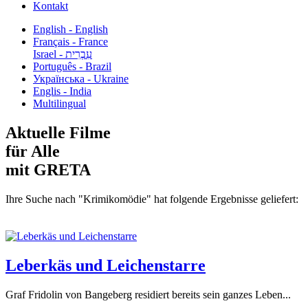
Kontakt
English - English
Français - France
עִבְרִית - Israel
Português - Brazil
Українська - Ukraine
Englis - India
Multilingual
Aktuelle Filme
für Alle
mit GRETA
Ihre Suche nach "Krimikomödie" hat folgende Ergebnisse geliefert:
Leberkäs und Leichenstarre
Graf Fridolin von Bangeberg residiert bereits sein ganzes Leben...