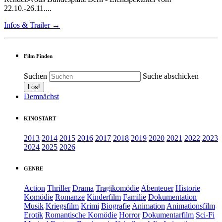
22.10.-26.11....
Infos & Trailer →
Film Finden
Suchen
Suche abschicken
Demnächst
KINOSTART
2013
2014
2015
2016
2017
2018
2019
2020
2021
2022
2023
2024
2025
2026
GENRE
Action
Thriller
Drama
Tragikomödie
Abenteuer
Historie
Komödie
Romanze
Kinderfilm
Familie
Dokumentation
Musik
Kriegsfilm
Krimi
Biografie
Animation
Animationsfilm
Erotik
Romantische Komödie
Horror
Dokumentarfilm
Sci-Fi