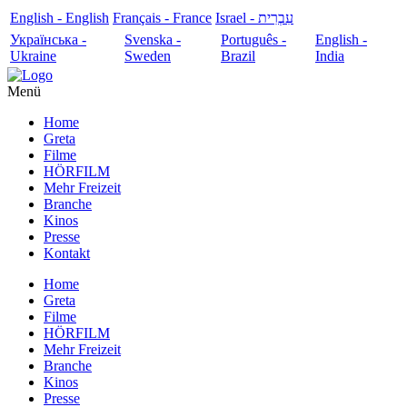
English - English
Français - France
עִבְרִית - Israel
Українська -
Svenska -
Português -
English -
Ukraine
Sweden
Brazil
India
Menü
Home
Greta
Filme
HÖRFILM
Mehr Freizeit
Branche
Kinos
Presse
Kontakt
Home
Greta
Filme
HÖRFILM
Mehr Freizeit
Branche
Kinos
Presse