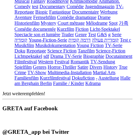
Musical
Fantasy
Roadmovie
Krimikomödie
Animation.
Comedy
test
Documentary
Comédie
Jugendmagazin
TV-
Reportage
Biopic
Fantastique
Documentaire
Werbung
Aventure
Fernsehfilm
Comédie dramatique
Drame
Historienfilm
Mystery
Court métrage
Mélodrame
Spot
가족
Comédie documentée
Kurzfilm
Fiction
Licht-Spektakel
Spectacle son et lumière
Trailer
Genre
Test
G&S
g
Serie
קומדיה
Young-Fiction-Serie
דרמה קומית
קומדיית פעולה
Test c
Musikfilm
Musikdokumentation
Young Fiction
TV-Serie
Doku
Reportage
Science Fiction
Tanzfilm
Science-Fiction
Lichtspektakel
sdf
Drama TV-Serie
Biographie
Docutainment
Filmfestival
Western
Festival
Romantik
TV-Sendung
Spielfilm
Genres
Horror-Thriller
Satire
Divers
History
True
Crime
TV-Show
Multimedia-Installation
Martial Arts
Familienfilm
Kurzfilmfestival
Dokufiction
-
Austellung
Halle
am Berghain Berlin
Familie / Kinder
Kdrama
Jetzt weiterempfehlen!
GRETA auf Facebook
@GRETA_app bei Twitter