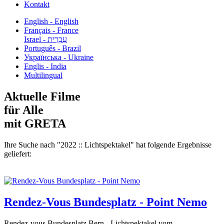
Kontakt
English - English
Français - France
עִבְרִית - Israel
Português - Brazil
Українська - Ukraine
Englis - India
Multilingual
Aktuelle Filme
für Alle
mit GRETA
Ihre Suche nach "2022 :: Lichtspektakel" hat folgende Ergebnisse
geliefert:
Rendez-Vous Bundesplatz - Point Nemo
Rendez-vous Bundesplatz Bern - Lichtspektakel vom