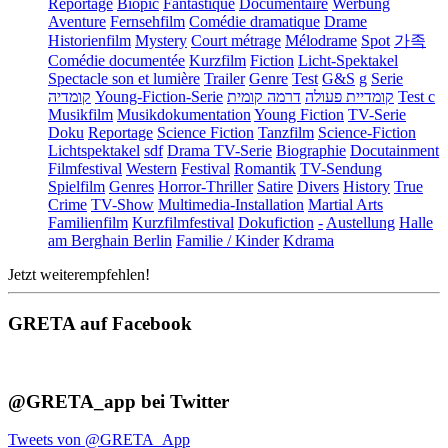
Reportage
Biopic
Fantastique
Documentaire
Werbung
Aventure
Fernsehfilm
Comédie dramatique
Drame
Historienfilm
Mystery
Court métrage
Mélodrame
Spot
가족
Comédie documentée
Kurzfilm
Fiction
Licht-Spektakel
Spectacle son et lumière
Trailer
Genre
Test
G&S
g
Serie
קומדיה
Young-Fiction-Serie
דרמה קומית
קומדיית פעולה
Test c
Musikfilm
Musikdokumentation
Young Fiction
TV-Serie
Doku
Reportage
Science Fiction
Tanzfilm
Science-Fiction
Lichtspektakel
sdf
Drama TV-Serie
Biographie
Docutainment
Filmfestival
Western
Festival
Romantik
TV-Sendung
Spielfilm
Genres
Horror-Thriller
Satire
Divers
History
True
Crime
TV-Show
Multimedia-Installation
Martial Arts
Familienfilm
Kurzfilmfestival
Dokufiction
-
Austellung
Halle
am Berghain Berlin
Familie / Kinder
Kdrama
Jetzt weiterempfehlen!
GRETA auf Facebook
@GRETA_app bei Twitter
Tweets von @GRETA_App