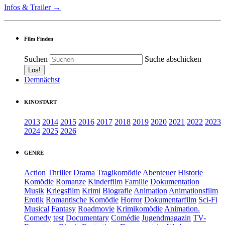
Infos & Trailer →
Film Finden
Suchen
Suche abschicken
Demnächst
KINOSTART
2013
2014
2015
2016
2017
2018
2019
2020
2021
2022
2023
2024
2025
2026
GENRE
Action
Thriller
Drama
Tragikomödie
Abenteuer
Historie
Komödie
Romanze
Kinderfilm
Familie
Dokumentation
Musik
Kriegsfilm
Krimi
Biografie
Animation
Animationsfilm
Erotik
Romantische Komödie
Horror
Dokumentarfilm
Sci-Fi
Musical
Fantasy
Roadmovie
Krimikomödie
Animation.
Comedy
test
Documentary
Comédie
Jugendmagazin
TV-