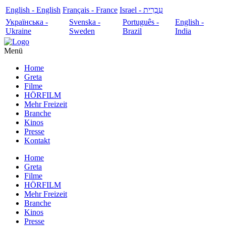
English - English
Français - France
עִבְרִית - Israel
Українська -
Svenska -
Português -
English -
Ukraine
Sweden
Brazil
India
Menü
Home
Greta
Filme
HÖRFILM
Mehr Freizeit
Branche
Kinos
Presse
Kontakt
Home
Greta
Filme
HÖRFILM
Mehr Freizeit
Branche
Kinos
Presse