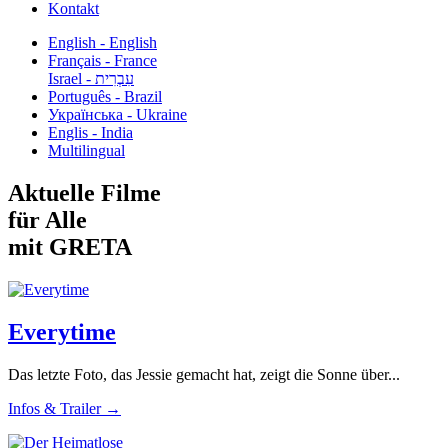
Kontakt
English - English
Français - France
עִבְרִית - Israel
Português - Brazil
Українська - Ukraine
Englis - India
Multilingual
Aktuelle Filme
für Alle
mit GRETA
Everytime
Das letzte Foto, das Jessie gemacht hat, zeigt die Sonne über...
Infos & Trailer →