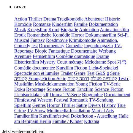
GENRE
Action
Thriller
Drama
Tragikomödie
Abenteuer
Historie
Komödie
Romanze
Kinderfilm
Familie
Dokumentation
Musik
Kriegsfilm
Krimi
Biografie
Animation
Animationsfilm
Erotik
Romantische Komödie
Horror
Dokumentarfilm
Sci-Fi
Musical
Fantasy
Roadmovie
Krimikomödie
Animation.
Comedy
test
Documentary
Comédie
Jugendmagazin
TV-
Reportage
Biopic
Fantastique
Documentaire
Werbung
Aventure
Fernsehfilm
Comédie dramatique
Drame
Historienfilm
Mystery
Court métrage
Mélodrame
Spot
가족
Comédie documentée
Kurzfilm
Fiction
Licht-Spektakel
Spectacle son et lumière
Trailer
Genre
Test
G&S
g
Serie
קומדיה
Young-Fiction-Serie
דרמה קומית
קומדיית פעולה
Test c
Musikfilm
Musikdokumentation
Young Fiction
TV-Serie
Doku
Reportage
Science Fiction
Tanzfilm
Science-Fiction
Lichtspektakel
sdf
Drama TV-Serie
Biographie
Docutainment
Filmfestival
Western
Festival
Romantik
TV-Sendung
Spielfilm
Genres
Horror-Thriller
Satire
Divers
History
True
Crime
TV-Show
Multimedia-Installation
Martial Arts
Familienfilm
Kurzfilmfestival
Dokufiction
-
Austellung
Halle
am Berghain Berlin
Familie / Kinder
Kdrama
Jetzt weiterempfehlen!