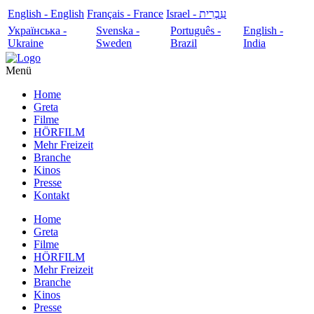
English - English
Français - France
עִבְרִית - Israel
Українська -
Svenska -
Português -
English -
Ukraine
Sweden
Brazil
India
Menü
Home
Greta
Filme
HÖRFILM
Mehr Freizeit
Branche
Kinos
Presse
Kontakt
Home
Greta
Filme
HÖRFILM
Mehr Freizeit
Branche
Kinos
Presse