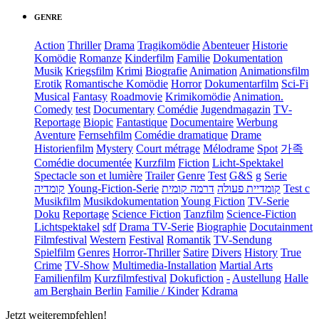
GENRE
Action
Thriller
Drama
Tragikomödie
Abenteuer
Historie
Komödie
Romanze
Kinderfilm
Familie
Dokumentation
Musik
Kriegsfilm
Krimi
Biografie
Animation
Animationsfilm
Erotik
Romantische Komödie
Horror
Dokumentarfilm
Sci-Fi
Musical
Fantasy
Roadmovie
Krimikomödie
Animation.
Comedy
test
Documentary
Comédie
Jugendmagazin
TV-
Reportage
Biopic
Fantastique
Documentaire
Werbung
Aventure
Fernsehfilm
Comédie dramatique
Drame
Historienfilm
Mystery
Court métrage
Mélodrame
Spot
가족
Comédie documentée
Kurzfilm
Fiction
Licht-Spektakel
Spectacle son et lumière
Trailer
Genre
Test
G&S
g
Serie
קומדיה
Young-Fiction-Serie
דרמה קומית
קומדיית פעולה
Test c
Musikfilm
Musikdokumentation
Young Fiction
TV-Serie
Doku
Reportage
Science Fiction
Tanzfilm
Science-Fiction
Lichtspektakel
sdf
Drama TV-Serie
Biographie
Docutainment
Filmfestival
Western
Festival
Romantik
TV-Sendung
Spielfilm
Genres
Horror-Thriller
Satire
Divers
History
True
Crime
TV-Show
Multimedia-Installation
Martial Arts
Familienfilm
Kurzfilmfestival
Dokufiction
-
Austellung
Halle
am Berghain Berlin
Familie / Kinder
Kdrama
Jetzt weiterempfehlen!