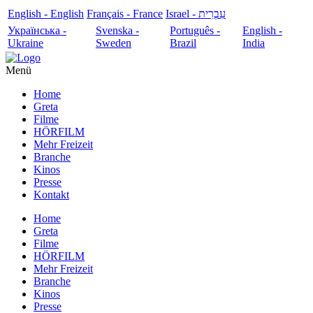
English - English
Français - France
עִבְרִית - Israel
Українська -
Svenska -
Português -
English -
Ukraine
Sweden
Brazil
India
Menü
Home
Greta
Filme
HÖRFILM
Mehr Freizeit
Branche
Kinos
Presse
Kontakt
Home
Greta
Filme
HÖRFILM
Mehr Freizeit
Branche
Kinos
Presse