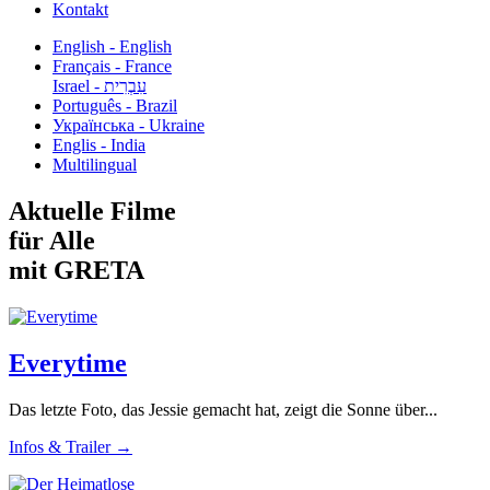
Kontakt
English - English
Français - France
עִבְרִית - Israel
Português - Brazil
Українська - Ukraine
Englis - India
Multilingual
Aktuelle Filme
für Alle
mit GRETA
Everytime
Das letzte Foto, das Jessie gemacht hat, zeigt die Sonne über...
Infos & Trailer →