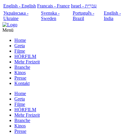
English - English
Français - France
עִבְרִית - Israel
Українська -
Svenska -
Português -
English -
Ukraine
Sweden
Brazil
India
Menü
Home
Greta
Filme
HÖRFILM
Mehr Freizeit
Branche
Kinos
Presse
Kontakt
Home
Greta
Filme
HÖRFILM
Mehr Freizeit
Branche
Kinos
Presse