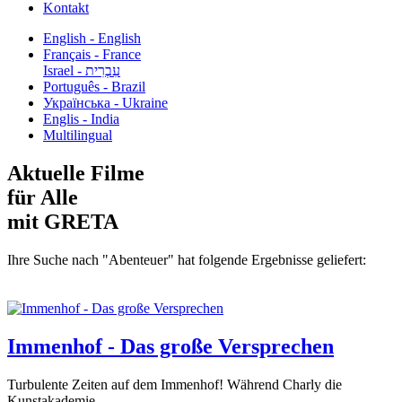
Kontakt
English - English
Français - France
עִבְרִית - Israel
Português - Brazil
Українська - Ukraine
Englis - India
Multilingual
Aktuelle Filme
für Alle
mit GRETA
Ihre Suche nach "Abenteuer" hat folgende Ergebnisse geliefert:
Immenhof - Das große Versprechen
Turbulente Zeiten auf dem Immenhof! Während Charly die
Kunstakademie...