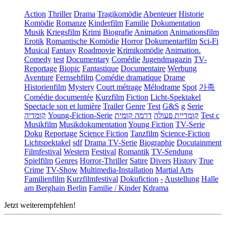
Action
Thriller
Drama
Tragikomödie
Abenteuer
Historie
Komödie
Romanze
Kinderfilm
Familie
Dokumentation
Musik
Kriegsfilm
Krimi
Biografie
Animation
Animationsfilm
Erotik
Romantische Komödie
Horror
Dokumentarfilm
Sci-Fi
Musical
Fantasy
Roadmovie
Krimikomödie
Animation.
Comedy
test
Documentary
Comédie
Jugendmagazin
TV-
Reportage
Biopic
Fantastique
Documentaire
Werbung
Aventure
Fernsehfilm
Comédie dramatique
Drame
Historienfilm
Mystery
Court métrage
Mélodrame
Spot
가족
Comédie documentée
Kurzfilm
Fiction
Licht-Spektakel
Spectacle son et lumière
Trailer
Genre
Test
G&S
g
Serie
קומדיה
Young-Fiction-Serie
דרמה קומית
קומדיית פעולה
Test c
Musikfilm
Musikdokumentation
Young Fiction
TV-Serie
Doku
Reportage
Science Fiction
Tanzfilm
Science-Fiction
Lichtspektakel
sdf
Drama TV-Serie
Biographie
Docutainment
Filmfestival
Western
Festival
Romantik
TV-Sendung
Spielfilm
Genres
Horror-Thriller
Satire
Divers
History
True
Crime
TV-Show
Multimedia-Installation
Martial Arts
Familienfilm
Kurzfilmfestival
Dokufiction
-
Austellung
Halle
am Berghain Berlin
Familie / Kinder
Kdrama
Jetzt weiterempfehlen!