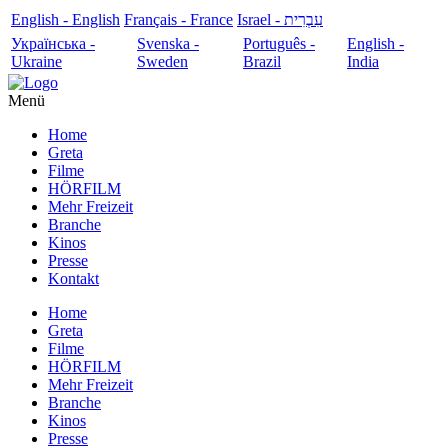
English - English
Français - France
עִבְרִית - Israel
Українська -
Svenska -
Português -
English -
Ukraine
Sweden
Brazil
India
Menü
Home
Greta
Filme
HÖRFILM
Mehr Freizeit
Branche
Kinos
Presse
Kontakt
Home
Greta
Filme
HÖRFILM
Mehr Freizeit
Branche
Kinos
Presse