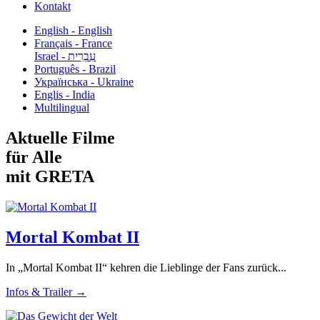
Kontakt
English - English
Français - France
עִבְרִית - Israel
Português - Brazil
Українська - Ukraine
Englis - India
Multilingual
Aktuelle Filme
für Alle
mit GRETA
Mortal Kombat II
In „Mortal Kombat II“ kehren die Lieblinge der Fans zurück...
Infos & Trailer →