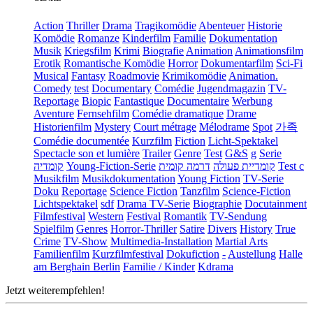
Action
Thriller
Drama
Tragikomödie
Abenteuer
Historie
Komödie
Romanze
Kinderfilm
Familie
Dokumentation
Musik
Kriegsfilm
Krimi
Biografie
Animation
Animationsfilm
Erotik
Romantische Komödie
Horror
Dokumentarfilm
Sci-Fi
Musical
Fantasy
Roadmovie
Krimikomödie
Animation.
Comedy
test
Documentary
Comédie
Jugendmagazin
TV-
Reportage
Biopic
Fantastique
Documentaire
Werbung
Aventure
Fernsehfilm
Comédie dramatique
Drame
Historienfilm
Mystery
Court métrage
Mélodrame
Spot
가족
Comédie documentée
Kurzfilm
Fiction
Licht-Spektakel
Spectacle son et lumière
Trailer
Genre
Test
G&S
g
Serie
קומדיה
Young-Fiction-Serie
דרמה קומית
קומדיית פעולה
Test c
Musikfilm
Musikdokumentation
Young Fiction
TV-Serie
Doku
Reportage
Science Fiction
Tanzfilm
Science-Fiction
Lichtspektakel
sdf
Drama TV-Serie
Biographie
Docutainment
Filmfestival
Western
Festival
Romantik
TV-Sendung
Spielfilm
Genres
Horror-Thriller
Satire
Divers
History
True
Crime
TV-Show
Multimedia-Installation
Martial Arts
Familienfilm
Kurzfilmfestival
Dokufiction
-
Austellung
Halle
am Berghain Berlin
Familie / Kinder
Kdrama
Jetzt weiterempfehlen!