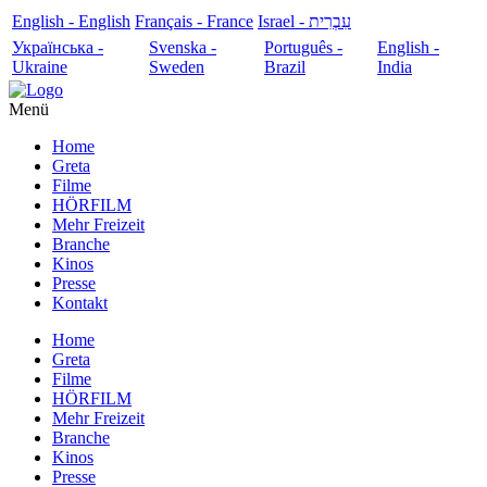
English - English
Français - France
עִבְרִית - Israel
Українська -
Svenska -
Português -
English -
Ukraine
Sweden
Brazil
India
Menü
Home
Greta
Filme
HÖRFILM
Mehr Freizeit
Branche
Kinos
Presse
Kontakt
Home
Greta
Filme
HÖRFILM
Mehr Freizeit
Branche
Kinos
Presse