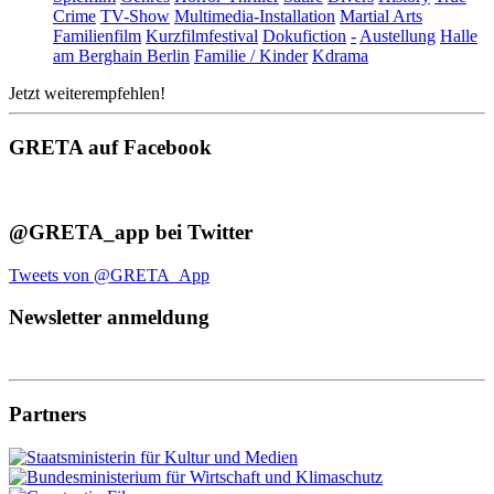
Crime
TV-Show
Multimedia-Installation
Martial Arts
Familienfilm
Kurzfilmfestival
Dokufiction
-
Austellung
Halle
am Berghain Berlin
Familie / Kinder
Kdrama
Jetzt weiterempfehlen!
GRETA auf Facebook
@GRETA_app bei Twitter
Tweets von @GRETA_App
Newsletter anmeldung
Partners