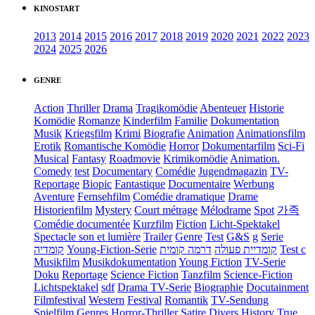
KINOSTART
2013
2014
2015
2016
2017
2018
2019
2020
2021
2022
2023
2024
2025
2026
GENRE
Action
Thriller
Drama
Tragikomödie
Abenteuer
Historie
Komödie
Romanze
Kinderfilm
Familie
Dokumentation
Musik
Kriegsfilm
Krimi
Biografie
Animation
Animationsfilm
Erotik
Romantische Komödie
Horror
Dokumentarfilm
Sci-Fi
Musical
Fantasy
Roadmovie
Krimikomödie
Animation.
Comedy
test
Documentary
Comédie
Jugendmagazin
TV-
Reportage
Biopic
Fantastique
Documentaire
Werbung
Aventure
Fernsehfilm
Comédie dramatique
Drame
Historienfilm
Mystery
Court métrage
Mélodrame
Spot
가족
Comédie documentée
Kurzfilm
Fiction
Licht-Spektakel
Spectacle son et lumière
Trailer
Genre
Test
G&S
g
Serie
קומדיה
Young-Fiction-Serie
דרמה קומית
קומדיית פעולה
Test c
Musikfilm
Musikdokumentation
Young Fiction
TV-Serie
Doku
Reportage
Science Fiction
Tanzfilm
Science-Fiction
Lichtspektakel
sdf
Drama TV-Serie
Biographie
Docutainment
Filmfestival
Western
Festival
Romantik
TV-Sendung
Spielfilm
Genres
Horror-Thriller
Satire
Divers
History
True