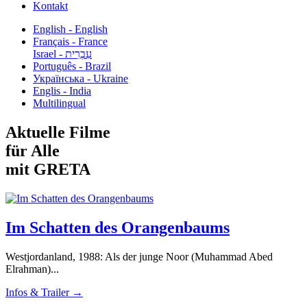
Kontakt
English - English
Français - France
עִבְרִית - Israel
Português - Brazil
Українська - Ukraine
Englis - India
Multilingual
Aktuelle Filme
für Alle
mit GRETA
Im Schatten des Orangenbaums
Westjordanland, 1988: Als der junge Noor (Muhammad Abed
Elrahman)...
Infos & Trailer →