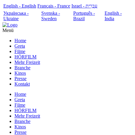
English - English
Français - France
עִבְרִית - Israel
Українська -
Svenska -
Português -
English -
Ukraine
Sweden
Brazil
India
Menü
Home
Greta
Filme
HÖRFILM
Mehr Freizeit
Branche
Kinos
Presse
Kontakt
Home
Greta
Filme
HÖRFILM
Mehr Freizeit
Branche
Kinos
Presse