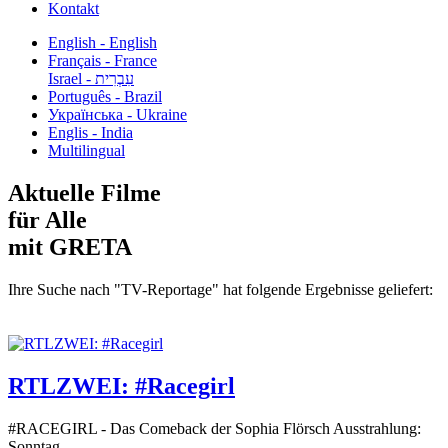
Kontakt
English - English
Français - France
עִבְרִית - Israel
Português - Brazil
Українська - Ukraine
Englis - India
Multilingual
Aktuelle Filme
für Alle
mit GRETA
Ihre Suche nach "TV-Reportage" hat folgende Ergebnisse geliefert:
RTLZWEI: #Racegirl
#RACEGIRL - Das Comeback der Sophia Flörsch Ausstrahlung:
Sonntag...