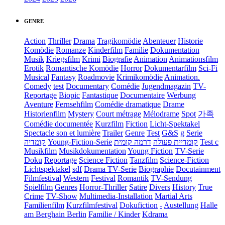
GENRE
Action
Thriller
Drama
Tragikomödie
Abenteuer
Historie
Komödie
Romanze
Kinderfilm
Familie
Dokumentation
Musik
Kriegsfilm
Krimi
Biografie
Animation
Animationsfilm
Erotik
Romantische Komödie
Horror
Dokumentarfilm
Sci-Fi
Musical
Fantasy
Roadmovie
Krimikomödie
Animation.
Comedy
test
Documentary
Comédie
Jugendmagazin
TV-
Reportage
Biopic
Fantastique
Documentaire
Werbung
Aventure
Fernsehfilm
Comédie dramatique
Drame
Historienfilm
Mystery
Court métrage
Mélodrame
Spot
가족
Comédie documentée
Kurzfilm
Fiction
Licht-Spektakel
Spectacle son et lumière
Trailer
Genre
Test
G&S
g
Serie
קומדיה
Young-Fiction-Serie
דרמה קומית
קומדיית פעולה
Test c
Musikfilm
Musikdokumentation
Young Fiction
TV-Serie
Doku
Reportage
Science Fiction
Tanzfilm
Science-Fiction
Lichtspektakel
sdf
Drama TV-Serie
Biographie
Docutainment
Filmfestival
Western
Festival
Romantik
TV-Sendung
Spielfilm
Genres
Horror-Thriller
Satire
Divers
History
True
Crime
TV-Show
Multimedia-Installation
Martial Arts
Familienfilm
Kurzfilmfestival
Dokufiction
-
Austellung
Halle
am Berghain Berlin
Familie / Kinder
Kdrama