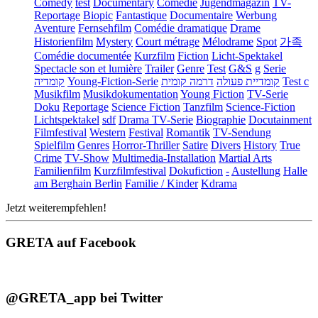
Comedy
test
Documentary
Comédie
Jugendmagazin
TV-
Reportage
Biopic
Fantastique
Documentaire
Werbung
Aventure
Fernsehfilm
Comédie dramatique
Drame
Historienfilm
Mystery
Court métrage
Mélodrame
Spot
가족
Comédie documentée
Kurzfilm
Fiction
Licht-Spektakel
Spectacle son et lumière
Trailer
Genre
Test
G&S
g
Serie
קומדיה
Young-Fiction-Serie
דרמה קומית
קומדיית פעולה
Test c
Musikfilm
Musikdokumentation
Young Fiction
TV-Serie
Doku
Reportage
Science Fiction
Tanzfilm
Science-Fiction
Lichtspektakel
sdf
Drama TV-Serie
Biographie
Docutainment
Filmfestival
Western
Festival
Romantik
TV-Sendung
Spielfilm
Genres
Horror-Thriller
Satire
Divers
History
True
Crime
TV-Show
Multimedia-Installation
Martial Arts
Familienfilm
Kurzfilmfestival
Dokufiction
-
Austellung
Halle
am Berghain Berlin
Familie / Kinder
Kdrama
Jetzt weiterempfehlen!
GRETA auf Facebook
@GRETA_app bei Twitter