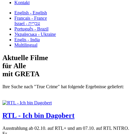
Kontakt
English - English
Français - France
עִבְרִית - Israel
Português - Brazil
Українська - Ukraine
Englis - India
Multilingual
Aktuelle Filme
für Alle
mit GRETA
Ihre Suche nach "True Crime" hat folgende Ergebnisse geliefert:
RTL - Ich bin Dagobert
Ausstrahlung ab 02.10. auf RTL+ und am 07.10. auf RTL NITRO.
Er...