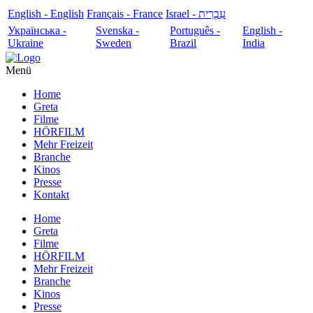
English - English
Français - France
עִבְרִית - Israel
Українська -
Svenska -
Português -
English -
Ukraine
Sweden
Brazil
India
Menü
Home
Greta
Filme
HÖRFILM
Mehr Freizeit
Branche
Kinos
Presse
Kontakt
Home
Greta
Filme
HÖRFILM
Mehr Freizeit
Branche
Kinos
Presse