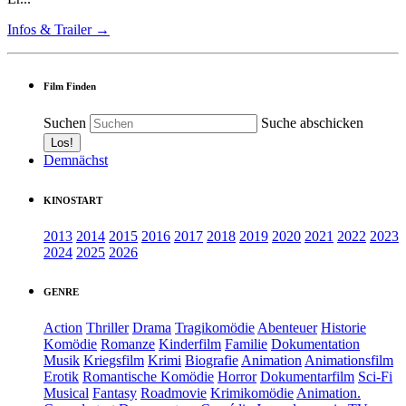
Infos & Trailer →
Film Finden
Suchen
Suche abschicken
Demnächst
KINOSTART
2013
2014
2015
2016
2017
2018
2019
2020
2021
2022
2023
2024
2025
2026
GENRE
Action
Thriller
Drama
Tragikomödie
Abenteuer
Historie
Komödie
Romanze
Kinderfilm
Familie
Dokumentation
Musik
Kriegsfilm
Krimi
Biografie
Animation
Animationsfilm
Erotik
Romantische Komödie
Horror
Dokumentarfilm
Sci-Fi
Musical
Fantasy
Roadmovie
Krimikomödie
Animation.