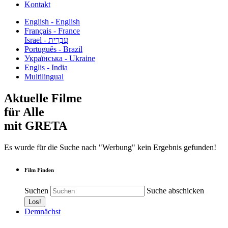
Kontakt
English - English
Français - France
עִבְרִית - Israel
Português - Brazil
Українська - Ukraine
Englis - India
Multilingual
Aktuelle Filme
für Alle
mit GRETA
Es wurde für die Suche nach "Werbung" kein Ergebnis gefunden!
Film Finden
Suchen
Suche abschicken
Demnächst