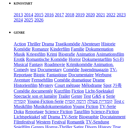
KINOSTART
2013
2014
2015
2016
2017
2018
2019
2020
2021
2022
2023
2024
2025
2026
GENRE
Action
Thriller
Drama
Tragikomödie
Abenteuer
Historie
Komödie
Romanze
Kinderfilm
Familie
Dokumentation
Musik
Kriegsfilm
Krimi
Biografie
Animation
Animationsfilm
Erotik
Romantische Komödie
Horror
Dokumentarfilm
Sci-Fi
Musical
Fantasy
Roadmovie
Krimikomödie
Animation.
Comedy
test
Documentary
Comédie
Jugendmagazin
TV-
Reportage
Biopic
Fantastique
Documentaire
Werbung
Aventure
Fernsehfilm
Comédie dramatique
Drame
Historienfilm
Mystery
Court métrage
Mélodrame
Spot
가족
Comédie documentée
Kurzfilm
Fiction
Licht-Spektakel
Spectacle son et lumière
Trailer
Genre
Test
G&S
g
Serie
קומדיה
Young-Fiction-Serie
דרמה קומית
קומדיית פעולה
Test c
Musikfilm
Musikdokumentation
Young Fiction
TV-Serie
Doku
Reportage
Science Fiction
Tanzfilm
Science-Fiction
Lichtspektakel
sdf
Drama TV-Serie
Biographie
Docutainment
Filmfestival
Western
Festival
Romantik
TV-Sendung
Spielfilm
Genres
Horror-Thriller
Satire
Divers
History
True