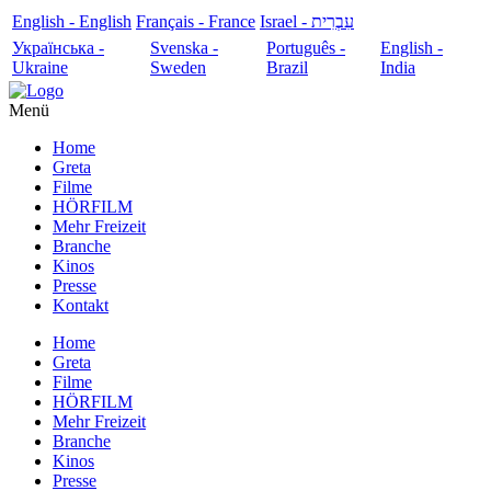
English - English
Français - France
עִבְרִית - Israel
Українська -
Svenska -
Português -
English -
Ukraine
Sweden
Brazil
India
Menü
Home
Greta
Filme
HÖRFILM
Mehr Freizeit
Branche
Kinos
Presse
Kontakt
Home
Greta
Filme
HÖRFILM
Mehr Freizeit
Branche
Kinos
Presse