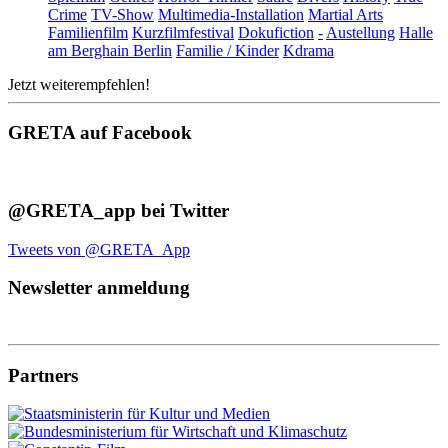
Crime
TV-Show
Multimedia-Installation
Martial Arts
Familienfilm
Kurzfilmfestival
Dokufiction
-
Austellung
Halle
am Berghain Berlin
Familie / Kinder
Kdrama
Jetzt weiterempfehlen!
GRETA auf Facebook
@GRETA_app bei Twitter
Tweets von @GRETA_App
Newsletter anmeldung
Partners