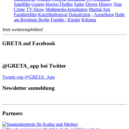
Spielfilm
Genres
Horror-Thriller
Satire
Divers
History
True
Crime
TV-Show
Multimedia-Installation
Martial Arts
Familienfilm
Kurzfilmfestival
Dokufiction
-
Austellung
Halle
am Berghain Berlin
Familie / Kinder
Kdrama
Jetzt weiterempfehlen!
GRETA auf Facebook
@GRETA_app bei Twitter
Tweets von @GRETA_App
Newsletter anmeldung
Partners