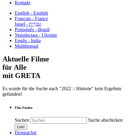
Kontakt
English - English
Français - France
עִבְרִית - Israel
Português - Brazil
Українська - Ukraine
Englis - India
Multilingual
Aktuelle Filme
für Alle
mit GRETA
Es wurde für die Suche nach "2022 :: Historie" kein Ergebnis
gefunden!
Film Finden
Suchen
Suche abschicken
Demnächst