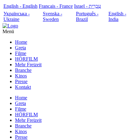
English - English
Français - France
עִבְרִית - Israel
Українська -
Svenska -
Português -
English -
Ukraine
Sweden
Brazil
India
Menü
Home
Greta
Filme
HÖRFILM
Mehr Freizeit
Branche
Kinos
Presse
Kontakt
Home
Greta
Filme
HÖRFILM
Mehr Freizeit
Branche
Kinos
Presse