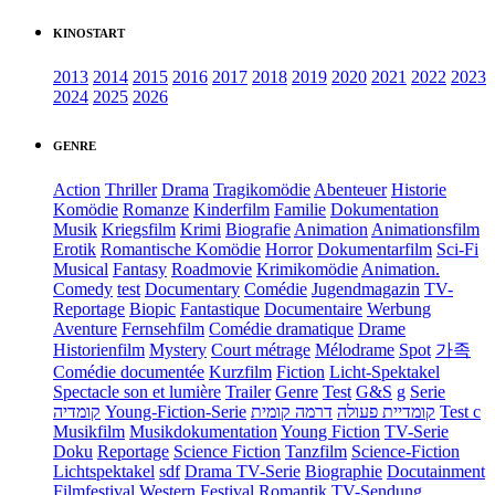
KINOSTART
2013
2014
2015
2016
2017
2018
2019
2020
2021
2022
2023
2024
2025
2026
GENRE
Action
Thriller
Drama
Tragikomödie
Abenteuer
Historie
Komödie
Romanze
Kinderfilm
Familie
Dokumentation
Musik
Kriegsfilm
Krimi
Biografie
Animation
Animationsfilm
Erotik
Romantische Komödie
Horror
Dokumentarfilm
Sci-Fi
Musical
Fantasy
Roadmovie
Krimikomödie
Animation.
Comedy
test
Documentary
Comédie
Jugendmagazin
TV-
Reportage
Biopic
Fantastique
Documentaire
Werbung
Aventure
Fernsehfilm
Comédie dramatique
Drame
Historienfilm
Mystery
Court métrage
Mélodrame
Spot
가족
Comédie documentée
Kurzfilm
Fiction
Licht-Spektakel
Spectacle son et lumière
Trailer
Genre
Test
G&S
g
Serie
קומדיה
Young-Fiction-Serie
דרמה קומית
קומדיית פעולה
Test c
Musikfilm
Musikdokumentation
Young Fiction
TV-Serie
Doku
Reportage
Science Fiction
Tanzfilm
Science-Fiction
Lichtspektakel
sdf
Drama TV-Serie
Biographie
Docutainment
Filmfestival
Western
Festival
Romantik
TV-Sendung