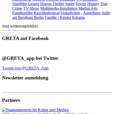
Spielfilm
Genres
Horror-Thriller
Satire
Divers
History
True
Crime
TV-Show
Multimedia-Installation
Martial Arts
Familienfilm
Kurzfilmfestival
Dokufiction
-
Austellung
Halle
am Berghain Berlin
Familie / Kinder
Kdrama
Jetzt weiterempfehlen!
GRETA auf Facebook
@GRETA_app bei Twitter
Tweets von @GRETA_App
Newsletter anmeldung
Partners