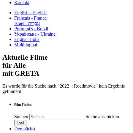
Kontakt
English - English
Français - France
עִבְרִית - Israel
Português - Brazil
Українська - Ukraine
Englis - India
Multilingual
Aktuelle Filme
für Alle
mit GRETA
Es wurde für die Suche nach "2022 :: Roadmovie" kein Ergebnis
gefunden!
Film Finden
Suchen
Suche abschicken
Demnächst