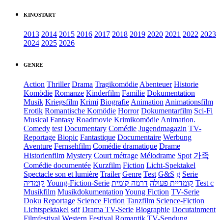
KINOSTART
2013
2014
2015
2016
2017
2018
2019
2020
2021
2022
2023
2024
2025
2026
GENRE
Action
Thriller
Drama
Tragikomödie
Abenteuer
Historie
Komödie
Romanze
Kinderfilm
Familie
Dokumentation
Musik
Kriegsfilm
Krimi
Biografie
Animation
Animationsfilm
Erotik
Romantische Komödie
Horror
Dokumentarfilm
Sci-Fi
Musical
Fantasy
Roadmovie
Krimikomödie
Animation.
Comedy
test
Documentary
Comédie
Jugendmagazin
TV-
Reportage
Biopic
Fantastique
Documentaire
Werbung
Aventure
Fernsehfilm
Comédie dramatique
Drame
Historienfilm
Mystery
Court métrage
Mélodrame
Spot
가족
Comédie documentée
Kurzfilm
Fiction
Licht-Spektakel
Spectacle son et lumière
Trailer
Genre
Test
G&S
g
Serie
קומדיה
Young-Fiction-Serie
דרמה קומית
קומדיית פעולה
Test c
Musikfilm
Musikdokumentation
Young Fiction
TV-Serie
Doku
Reportage
Science Fiction
Tanzfilm
Science-Fiction
Lichtspektakel
sdf
Drama TV-Serie
Biographie
Docutainment
Filmfestival
Western
Festival
Romantik
TV-Sendung