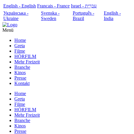
English - English
Français - France
עִבְרִית - Israel
Українська -
Svenska -
Português -
English -
Ukraine
Sweden
Brazil
India
Menü
Home
Greta
Filme
HÖRFILM
Mehr Freizeit
Branche
Kinos
Presse
Kontakt
Home
Greta
Filme
HÖRFILM
Mehr Freizeit
Branche
Kinos
Presse