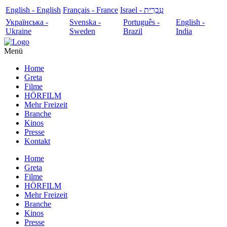
English - English
Français - France
עִבְרִית - Israel
Українська -
Svenska -
Português -
English -
Ukraine
Sweden
Brazil
India
Menü
Home
Greta
Filme
HÖRFILM
Mehr Freizeit
Branche
Kinos
Presse
Kontakt
Home
Greta
Filme
HÖRFILM
Mehr Freizeit
Branche
Kinos
Presse