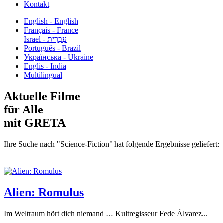
Kontakt
English - English
Français - France
עִבְרִית - Israel
Português - Brazil
Українська - Ukraine
Englis - India
Multilingual
Aktuelle Filme
für Alle
mit GRETA
Ihre Suche nach "Science-Fiction" hat folgende Ergebnisse geliefert:
Alien: Romulus
Im Weltraum hört dich niemand … Kultregisseur Fede Álvarez...