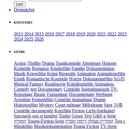
Demnächst
KINOSTART
2013
2014
2015
2016
2017
2018
2019
2020
2021
2022
2023
2024
2025
2026
GENRE
Action
Thriller
Drama
Tragikomödie
Abenteuer
Historie
Komödie
Romanze
Kinderfilm
Familie
Dokumentation
Musik
Kriegsfilm
Krimi
Biografie
Animation
Animationsfilm
Erotik
Romantische Komödie
Horror
Dokumentarfilm
Sci-Fi
Musical
Fantasy
Roadmovie
Krimikomödie
Animation.
Comedy
test
Documentary
Comédie
Jugendmagazin
TV-
Reportage
Biopic
Fantastique
Documentaire
Werbung
Aventure
Fernsehfilm
Comédie dramatique
Drame
Historienfilm
Mystery
Court métrage
Mélodrame
Spot
가족
Comédie documentée
Kurzfilm
Fiction
Licht-Spektakel
Spectacle son et lumière
Trailer
Genre
Test
G&S
g
Serie
קומדיה
Young-Fiction-Serie
דרמה קומית
קומדיית פעולה
Test c
Musikfilm
Musikdokumentation
Young Fiction
TV-Serie