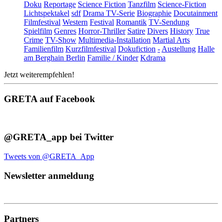
Doku
Reportage
Science Fiction
Tanzfilm
Science-Fiction
Lichtspektakel
sdf
Drama TV-Serie
Biographie
Docutainment
Filmfestival
Western
Festival
Romantik
TV-Sendung
Spielfilm
Genres
Horror-Thriller
Satire
Divers
History
True
Crime
TV-Show
Multimedia-Installation
Martial Arts
Familienfilm
Kurzfilmfestival
Dokufiction
-
Austellung
Halle
am Berghain Berlin
Familie / Kinder
Kdrama
Jetzt weiterempfehlen!
GRETA auf Facebook
@GRETA_app bei Twitter
Tweets von @GRETA_App
Newsletter anmeldung
Partners