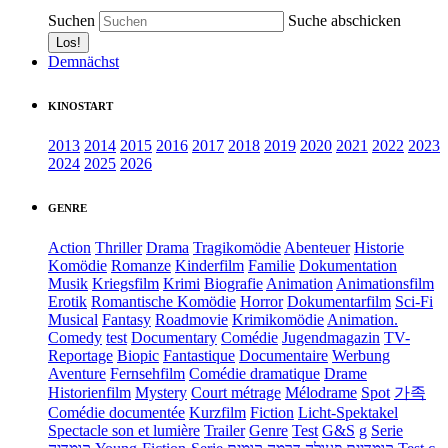
Suchen
Suche abschicken
Demnächst
KINOSTART
2013
2014
2015
2016
2017
2018
2019
2020
2021
2022
2023
2024
2025
2026
GENRE
Action
Thriller
Drama
Tragikomödie
Abenteuer
Historie
Komödie
Romanze
Kinderfilm
Familie
Dokumentation
Musik
Kriegsfilm
Krimi
Biografie
Animation
Animationsfilm
Erotik
Romantische Komödie
Horror
Dokumentarfilm
Sci-Fi
Musical
Fantasy
Roadmovie
Krimikomödie
Animation.
Comedy
test
Documentary
Comédie
Jugendmagazin
TV-
Reportage
Biopic
Fantastique
Documentaire
Werbung
Aventure
Fernsehfilm
Comédie dramatique
Drame
Historienfilm
Mystery
Court métrage
Mélodrame
Spot
가족
Comédie documentée
Kurzfilm
Fiction
Licht-Spektakel
Spectacle son et lumière
Trailer
Genre
Test
G&S
g
Serie