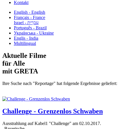
Kontakt
English - English
Français - France
עִבְרִית - Israel
Português - Brazil
Українська - Ukraine
Englis - India
Multilingual
Aktuelle Filme
für Alle
mit GRETA
Ihre Suche nach "Reportage" hat folgende Ergebnisse geliefert:
Challenge - Grenzenlos Schwaben
Ausstrahlung auf Kabel1 "Challenge" am 02.10.2017.
„Bayerische...