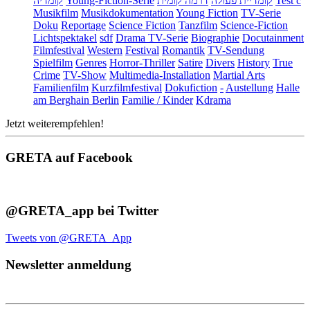
קומדיה
Young-Fiction-Serie
דרמה קומית
קומדיית פעולה
Test c
Musikfilm
Musikdokumentation
Young Fiction
TV-Serie
Doku
Reportage
Science Fiction
Tanzfilm
Science-Fiction
Lichtspektakel
sdf
Drama TV-Serie
Biographie
Docutainment
Filmfestival
Western
Festival
Romantik
TV-Sendung
Spielfilm
Genres
Horror-Thriller
Satire
Divers
History
True
Crime
TV-Show
Multimedia-Installation
Martial Arts
Familienfilm
Kurzfilmfestival
Dokufiction
-
Austellung
Halle
am Berghain Berlin
Familie / Kinder
Kdrama
Jetzt weiterempfehlen!
GRETA auf Facebook
@GRETA_app bei Twitter
Tweets von @GRETA_App
Newsletter anmeldung