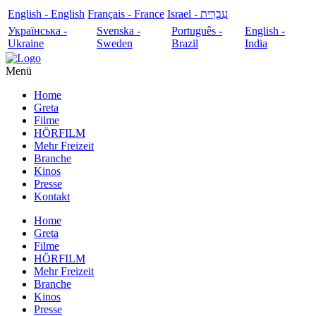
English - English
Français - France
עִבְרִית - Israel
Українська -
Svenska -
Português -
English -
Ukraine
Sweden
Brazil
India
Menü
Home
Greta
Filme
HÖRFILM
Mehr Freizeit
Branche
Kinos
Presse
Kontakt
Home
Greta
Filme
HÖRFILM
Mehr Freizeit
Branche
Kinos
Presse