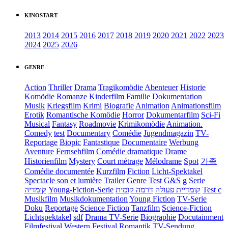
KINOSTART
2013
2014
2015
2016
2017
2018
2019
2020
2021
2022
2023
2024
2025
2026
GENRE
Action
Thriller
Drama
Tragikomödie
Abenteuer
Historie
Komödie
Romanze
Kinderfilm
Familie
Dokumentation
Musik
Kriegsfilm
Krimi
Biografie
Animation
Animationsfilm
Erotik
Romantische Komödie
Horror
Dokumentarfilm
Sci-Fi
Musical
Fantasy
Roadmovie
Krimikomödie
Animation.
Comedy
test
Documentary
Comédie
Jugendmagazin
TV-
Reportage
Biopic
Fantastique
Documentaire
Werbung
Aventure
Fernsehfilm
Comédie dramatique
Drame
Historienfilm
Mystery
Court métrage
Mélodrame
Spot
가족
Comédie documentée
Kurzfilm
Fiction
Licht-Spektakel
Spectacle son et lumière
Trailer
Genre
Test
G&S
g
Serie
קומדיה
Young-Fiction-Serie
דרמה קומית
קומדיית פעולה
Test c
Musikfilm
Musikdokumentation
Young Fiction
TV-Serie
Doku
Reportage
Science Fiction
Tanzfilm
Science-Fiction
Lichtspektakel
sdf
Drama TV-Serie
Biographie
Docutainment
Filmfestival
Western
Festival
Romantik
TV-Sendung