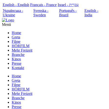
English - English
Français - France
עִבְרִית - Israel
Українська -
Svenska -
Português -
English -
Ukraine
Sweden
Brazil
India
Menü
Home
Greta
Filme
HÖRFILM
Mehr Freizeit
Branche
Kinos
Presse
Kontakt
Home
Greta
Filme
HÖRFILM
Mehr Freizeit
Branche
Kinos
Presse