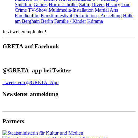
Spielfilm
Genres
Horror-Thriller
Satire
Divers
History
True
Crime
TV-Show
Multimedia-Installation
Martial Arts
Familienfilm
Kurzfilmfestival
Dokufiction
-
Austellung
Halle
am Berghain Berlin
Familie / Kinder
Kdrama
Jetzt weiterempfehlen!
GRETA auf Facebook
@GRETA_app bei Twitter
Tweets von @GRETA_App
Newsletter anmeldung
Partners