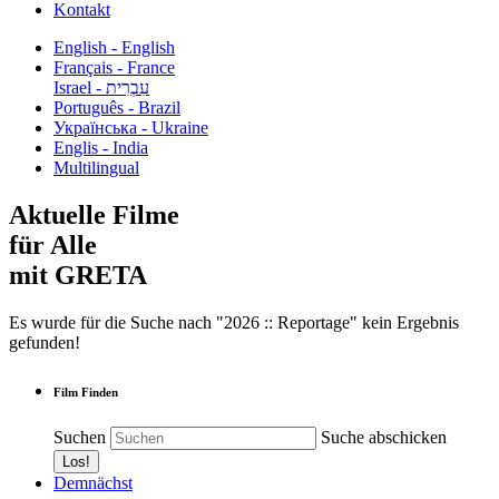
Kontakt
English - English
Français - France
עִבְרִית - Israel
Português - Brazil
Українська - Ukraine
Englis - India
Multilingual
Aktuelle Filme
für Alle
mit GRETA
Es wurde für die Suche nach "2026 :: Reportage" kein Ergebnis
gefunden!
Film Finden
Suchen
Suche abschicken
Demnächst