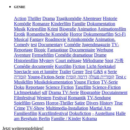
GENRE
Action
Thriller
Drama
Tragikomödie
Abenteuer
Historie
Komödie
Romanze
Kinderfilm
Familie
Dokumentation
Musik
Kriegsfilm
Krimi
Biografie
Animation
Animationsfilm
Erotik
Romantische Komödie
Horror
Dokumentarfilm
Sci-Fi
Musical
Fantasy
Roadmovie
Krimikomödie
Animation.
Comedy
test
Documentary
Comédie
Jugendmagazin
TV-
Reportage
Biopic
Fantastique
Documentaire
Werbung
Aventure
Fernsehfilm
Comédie dramatique
Drame
Historienfilm
Mystery
Court métrage
Mélodrame
Spot
가족
Comédie documentée
Kurzfilm
Fiction
Licht-Spektakel
Spectacle son et lumière
Trailer
Genre
Test
G&S
g
Serie
קומדיה
Young-Fiction-Serie
דרמה קומית
קומדיית פעולה
Test c
Musikfilm
Musikdokumentation
Young Fiction
TV-Serie
Doku
Reportage
Science Fiction
Tanzfilm
Science-Fiction
Lichtspektakel
sdf
Drama TV-Serie
Biographie
Docutainment
Filmfestival
Western
Festival
Romantik
TV-Sendung
Spielfilm
Genres
Horror-Thriller
Satire
Divers
History
True
Crime
TV-Show
Multimedia-Installation
Martial Arts
Familienfilm
Kurzfilmfestival
Dokufiction
-
Austellung
Halle
am Berghain Berlin
Familie / Kinder
Kdrama
Jetzt weiterempfehlen!