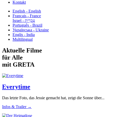
Kontakt
English - English
Français - France
עִבְרִית - Israel
Português - Brazil
Українська - Ukraine
Englis - India
Multilingual
Aktuelle Filme
für Alle
mit GRETA
Everytime
Das letzte Foto, das Jessie gemacht hat, zeigt die Sonne über...
Infos & Trailer →