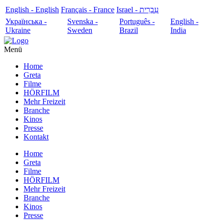
English - English
Français - France
עִבְרִית - Israel
Українська -
Svenska -
Português -
English -
Ukraine
Sweden
Brazil
India
Menü
Home
Greta
Filme
HÖRFILM
Mehr Freizeit
Branche
Kinos
Presse
Kontakt
Home
Greta
Filme
HÖRFILM
Mehr Freizeit
Branche
Kinos
Presse