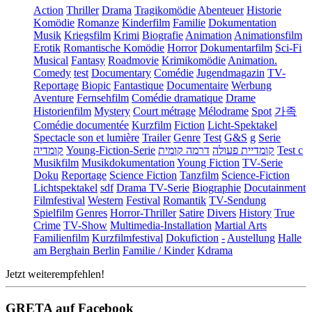
Action
Thriller
Drama
Tragikomödie
Abenteuer
Historie
Komödie
Romanze
Kinderfilm
Familie
Dokumentation
Musik
Kriegsfilm
Krimi
Biografie
Animation
Animationsfilm
Erotik
Romantische Komödie
Horror
Dokumentarfilm
Sci-Fi
Musical
Fantasy
Roadmovie
Krimikomödie
Animation.
Comedy
test
Documentary
Comédie
Jugendmagazin
TV-
Reportage
Biopic
Fantastique
Documentaire
Werbung
Aventure
Fernsehfilm
Comédie dramatique
Drame
Historienfilm
Mystery
Court métrage
Mélodrame
Spot
가족
Comédie documentée
Kurzfilm
Fiction
Licht-Spektakel
Spectacle son et lumière
Trailer
Genre
Test
G&S
g
Serie
קומדיה
Young-Fiction-Serie
דרמה קומית
קומדיית פעולה
Test c
Musikfilm
Musikdokumentation
Young Fiction
TV-Serie
Doku
Reportage
Science Fiction
Tanzfilm
Science-Fiction
Lichtspektakel
sdf
Drama TV-Serie
Biographie
Docutainment
Filmfestival
Western
Festival
Romantik
TV-Sendung
Spielfilm
Genres
Horror-Thriller
Satire
Divers
History
True
Crime
TV-Show
Multimedia-Installation
Martial Arts
Familienfilm
Kurzfilmfestival
Dokufiction
-
Austellung
Halle
am Berghain Berlin
Familie / Kinder
Kdrama
Jetzt weiterempfehlen!
GRETA auf Facebook