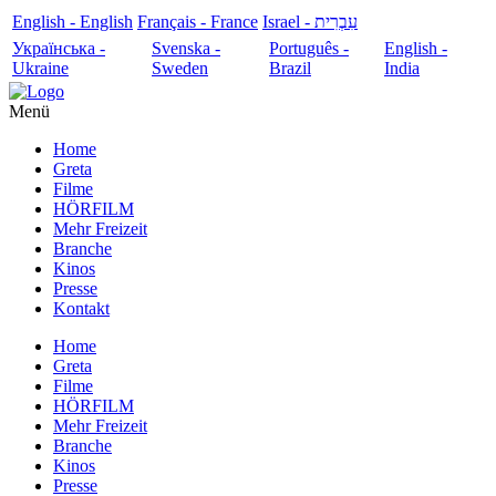
English - English
Français - France
עִבְרִית - Israel
Українська -
Svenska -
Português -
English -
Ukraine
Sweden
Brazil
India
Menü
Home
Greta
Filme
HÖRFILM
Mehr Freizeit
Branche
Kinos
Presse
Kontakt
Home
Greta
Filme
HÖRFILM
Mehr Freizeit
Branche
Kinos
Presse