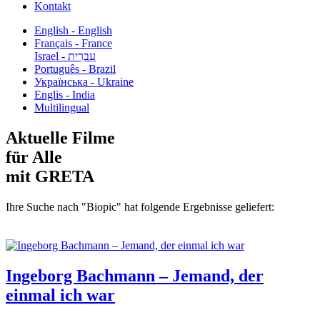
Kontakt
English - English
Français - France
עִבְרִית - Israel
Português - Brazil
Українська - Ukraine
Englis - India
Multilingual
Aktuelle Filme
für Alle
mit GRETA
Ihre Suche nach "Biopic" hat folgende Ergebnisse geliefert:
Ingeborg Bachmann – Jemand, der
einmal ich war