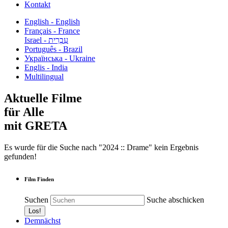
Kontakt
English - English
Français - France
עִבְרִית - Israel
Português - Brazil
Українська - Ukraine
Englis - India
Multilingual
Aktuelle Filme
für Alle
mit GRETA
Es wurde für die Suche nach "2024 :: Drame" kein Ergebnis
gefunden!
Film Finden
Suchen
Suche abschicken
Demnächst