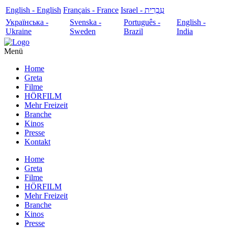
English - English
Français - France
עִבְרִית - Israel
Українська -
Svenska -
Português -
English -
Ukraine
Sweden
Brazil
India
Menü
Home
Greta
Filme
HÖRFILM
Mehr Freizeit
Branche
Kinos
Presse
Kontakt
Home
Greta
Filme
HÖRFILM
Mehr Freizeit
Branche
Kinos
Presse