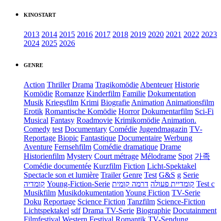
KINOSTART
2013
2014
2015
2016
2017
2018
2019
2020
2021
2022
2023
2024
2025
2026
GENRE
Action
Thriller
Drama
Tragikomödie
Abenteuer
Historie
Komödie
Romanze
Kinderfilm
Familie
Dokumentation
Musik
Kriegsfilm
Krimi
Biografie
Animation
Animationsfilm
Erotik
Romantische Komödie
Horror
Dokumentarfilm
Sci-Fi
Musical
Fantasy
Roadmovie
Krimikomödie
Animation.
Comedy
test
Documentary
Comédie
Jugendmagazin
TV-
Reportage
Biopic
Fantastique
Documentaire
Werbung
Aventure
Fernsehfilm
Comédie dramatique
Drame
Historienfilm
Mystery
Court métrage
Mélodrame
Spot
가족
Comédie documentée
Kurzfilm
Fiction
Licht-Spektakel
Spectacle son et lumière
Trailer
Genre
Test
G&S
g
Serie
קומדיה
Young-Fiction-Serie
דרמה קומית
קומדיית פעולה
Test c
Musikfilm
Musikdokumentation
Young Fiction
TV-Serie
Doku
Reportage
Science Fiction
Tanzfilm
Science-Fiction
Lichtspektakel
sdf
Drama TV-Serie
Biographie
Docutainment
Filmfestival
Western
Festival
Romantik
TV-Sendung