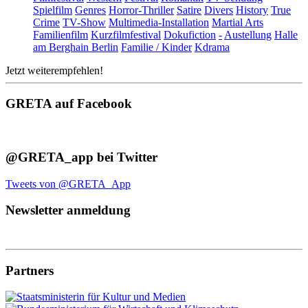
Spielfilm
Genres
Horror-Thriller
Satire
Divers
History
True
Crime
TV-Show
Multimedia-Installation
Martial Arts
Familienfilm
Kurzfilmfestival
Dokufiction
-
Austellung
Halle
am Berghain Berlin
Familie / Kinder
Kdrama
Jetzt weiterempfehlen!
GRETA auf Facebook
@GRETA_app bei Twitter
Tweets von @GRETA_App
Newsletter anmeldung
Partners