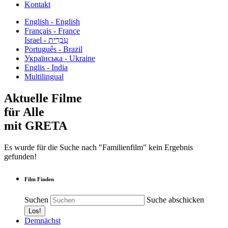
Kontakt
English - English
Français - France
עִבְרִית - Israel
Português - Brazil
Українська - Ukraine
Englis - India
Multilingual
Aktuelle Filme
für Alle
mit GRETA
Es wurde für die Suche nach "Familienfilm" kein Ergebnis
gefunden!
Film Finden
Suchen
Suche abschicken
Demnächst