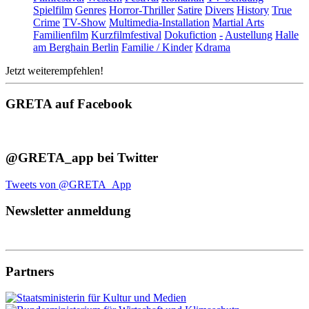
Spielfilm
Genres
Horror-Thriller
Satire
Divers
History
True
Crime
TV-Show
Multimedia-Installation
Martial Arts
Familienfilm
Kurzfilmfestival
Dokufiction
-
Austellung
Halle
am Berghain Berlin
Familie / Kinder
Kdrama
Jetzt weiterempfehlen!
GRETA auf Facebook
@GRETA_app bei Twitter
Tweets von @GRETA_App
Newsletter anmeldung
Partners