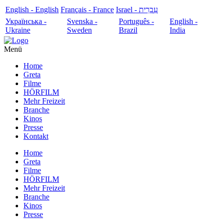
English - English
Français - France
עִבְרִית - Israel
Українська -
Svenska -
Português -
English -
Ukraine
Sweden
Brazil
India
Menü
Home
Greta
Filme
HÖRFILM
Mehr Freizeit
Branche
Kinos
Presse
Kontakt
Home
Greta
Filme
HÖRFILM
Mehr Freizeit
Branche
Kinos
Presse