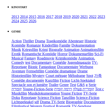
KINOSTART
2013
2014
2015
2016
2017
2018
2019
2020
2021
2022
2023
2024
2025
2026
GENRE
Action
Thriller
Drama
Tragikomödie
Abenteuer
Historie
Komödie
Romanze
Kinderfilm
Familie
Dokumentation
Musik
Kriegsfilm
Krimi
Biografie
Animation
Animationsfilm
Erotik
Romantische Komödie
Horror
Dokumentarfilm
Sci-Fi
Musical
Fantasy
Roadmovie
Krimikomödie
Animation.
Comedy
test
Documentary
Comédie
Jugendmagazin
TV-
Reportage
Biopic
Fantastique
Documentaire
Werbung
Aventure
Fernsehfilm
Comédie dramatique
Drame
Historienfilm
Mystery
Court métrage
Mélodrame
Spot
가족
Comédie documentée
Kurzfilm
Fiction
Licht-Spektakel
Spectacle son et lumière
Trailer
Genre
Test
G&S
g
Serie
קומדיה
Young-Fiction-Serie
דרמה קומית
קומדיית פעולה
Test c
Musikfilm
Musikdokumentation
Young Fiction
TV-Serie
Doku
Reportage
Science Fiction
Tanzfilm
Science-Fiction
Lichtspektakel
sdf
Drama TV-Serie
Biographie
Docutainment
Filmfestival
Western
Festival
Romantik
TV-Sendung